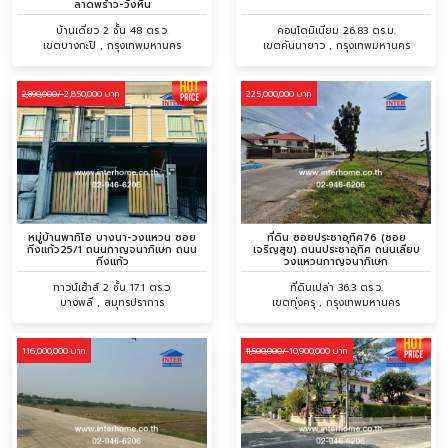
ลาดพร้าว-วังหิน
บ้านเดี่ยว 2 ชั้น 48 ตร.ว.
คอนโดมิเนียม 26.83 ตร.ม.
เขตบางกะปิ , กรุงเทพมหานคร
เขตคันนายาว , กรุงเทพมหานคร
2,850,000 บาท
225,000,000 บาท
2,890,000/
หมู่บ้านพาทิโอ บางนา-วงแหวน ซอย
ที่ดิน ซอยประชาอุทิศ76 (ซอย
กิ่งแก้ว25/1 ถนนกาญจนาภิเษก ถนน
เจริญสุข) ถนนประชาอุทิศ ถนนเลียบ
กิ่งแก้ว
วงแหวนกาญจนาภิเษก
ทาวน์เฮ้าส์ 2 ชั้น 17.1 ตร.ว.
ที่ดินเปล่า 36.3 ตร.ว.
บางพลี , สมุทรปราการ
เขตทุ่งครุ , กรุงเทพมหานคร
116,000,000 บาท
10,900,000 บาท
11,500,000/