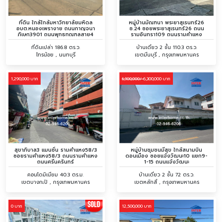
ที่ดิน ใกล้ใกล้มหาวิทยาลัยมหิดล
หมู่บ้านมัณฑนา พระยาสุเรนทร์26
อบต.หนองเพรางาย ถนนกาญจนา
ซ.24 ซอยพระยาสุเรนทร์26 ถนน
ภิเษก3901 ถนนพุทธทณฑลสาย4
รามอินทรา109 ถนนรามคำแหง
ที่ดินเปล่า 186.8 ตร.ว.
บ้านเดี่ยว 2 ชั้น 110.3 ตร.ว.
ไทรน้อย , นนทบุรี
เขตมีนบุรี , กรุงเทพมหานคร
1,290,000 บาท
6,300,000 บาท
6,900,000/
สุขาภิบาล3 แมนชั่น รามคำแหง58/3
หมู่บ้านชุมชนมีสุข ใกล้สนามบิน
ซอยรามคำแหง58/3 ถนนรามคำแหง
ดอนเมือง ซอยแจ้งวัฒนะ10 แยก9-
ถนนศรีนครินทร์
1-15 ถนนแจ้งวัฒนะ
คอนโดมิเนียม 40.3 ตร.ม.
บ้านเดี่ยว 2 ชั้น 72 ตร.ว.
เขตบางกะปิ , กรุงเทพมหานคร
เขตหลักสี่ , กรุงเทพมหานคร
0 บาท
12,500,000 บาท