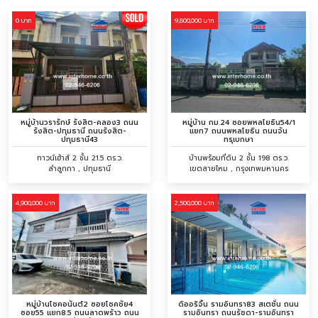
0 บาท
9,800,000 บาท
หมู่บ้านวรารักษ์ รังสิต-คลอง3 ถนน
หมู่บ้าน กม.24 ซอยพหลโยธิน54/1
รังสิต-ปทุมธานี ถนนรังสิต-
แยก7 ถนนพหลโยธิน ถนนจัน
ปทุมธานี43
ทรุเบกษา
ทาวน์เฮ้าส์ 2 ชั้น 21.5 ตร.ว.
บ้านพร้อมที่ดิน 2 ชั้น 198 ตร.ว.
ลำลูกกา , ปทุมธานี
เขตสายไหม , กรุงเทพมหานคร
4,900,000 บาท
2,500,000 บาท
หมู่บ้านโชคอนันต์2 ซอยโชคชัย4
ดิออริจิ้น รามอินทรา83 สเตชั่น ถนน
ซอย55 แยก8.5 ถนนลาดพร้าว ถนน
รามอินทรา ถนนรัชดา-รามอินทรา