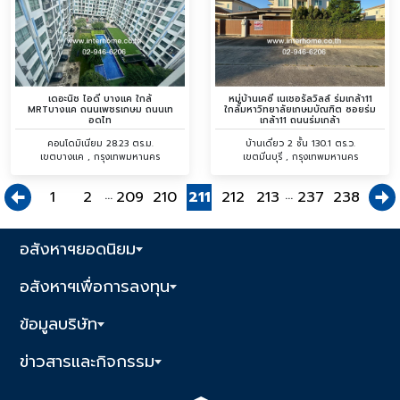
เดอะนิช ไอดี บางแค ใกล้
หมู่บ้านเคซี เนเชอรัลวิลล์ ร่มเกล้า11
MRTบางแค ถนนเพชรเกษม ถนนเท
ใกล้มหาวิทยาลัยเกษมบัณฑิต ซอยร่ม
อดไท
เกล้า11 ถนนร่มเกล้า
คอนโดมิเนียม 28.23 ตร.ม.
บ้านเดี่ยว 2 ชั้น 130.1 ตร.ว.
เขตบางแค , กรุงเทพมหานคร
เขตมีนบุรี , กรุงเทพมหานคร
...
...
1
2
209
210
211
212
213
237
238
อสังหาฯยอดนิยม
อสังหาฯเพื่อการลงทุน
ข้อมูลบริษัท
ข่าวสารและกิจกรรม