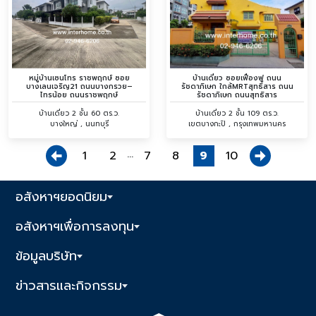
หมู่บ้านเซนโทร ราชพฤกษ์ ซอย
บ้านเดี่ยว ซอยเฟื่องฟู ถนน
บางเลนเจริญ21 ถนนบางกรวย–
รัชดาภิเษก ใกล้MRTสุทธิสาร ถนน
ไทรน้อย ถนนราชพฤกษ์
รัชดาภิเษก ถนนสุทธิสาร
บ้านเดี่ยว 2 ชั้น 60 ตร.ว.
บ้านเดี่ยว 2 ชั้น 109 ตร.ว.
บางใหญ่ , นนทบุรี
เขตบางกะปิ , กรุงเทพมหานคร
...
1
2
7
8
9
10
อสังหาฯยอดนิยม
อสังหาฯเพื่อการลงทุน
ข้อมูลบริษัท
ข่าวสารและกิจกรรม