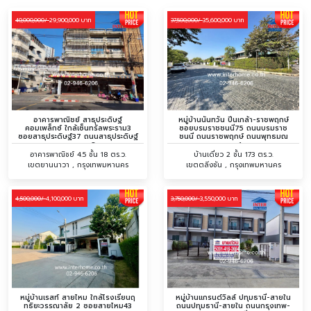
29,900,000 บาท
35,600,000 บาท
40,000,000/
37,500,000/
อาคารพาณิชย์ สาธุประดิษฐ์
หมู่บ้านนันทวัน ปิ่นเกล้า-ราชพฤกษ์
คอมเพล็กซ์ ใกล้เซ็นทรัลพระราม3
ซอยบรมราชชนนี75 ถนนบรมราช
ซอยสาธุประดิษฐ์37 ถนนสาธุประดิษฐ์
ชนนี ถนนราชพฤกษ์ ถนนพุทธมณ
ถนนพระราม3 ...
สาย1
อาคารพาณิชย์ 4.5 ชั้น 18 ตร.ว.
บ้านเดี่ยว 2 ชั้น 173 ตร.ว.
เขตยานนาวา , กรุงเทพมหานคร
เขตตลิ่งชัน , กรุงเทพมหานคร
4,100,000 บาท
3,550,000 บาท
4,500,000/
3,750,000/
หมู่บ้านเรสท์ สายไหม ใกล้โรงเรียนฤ
หมู่บ้านแกรนด์วิลล์ ปทุมธานี-สายใน
ทธิยะวรรณาลัย 2 ซอยสายไหม43
ถนนปทุมธานี-สายใน ถนนกรุงเทพ-