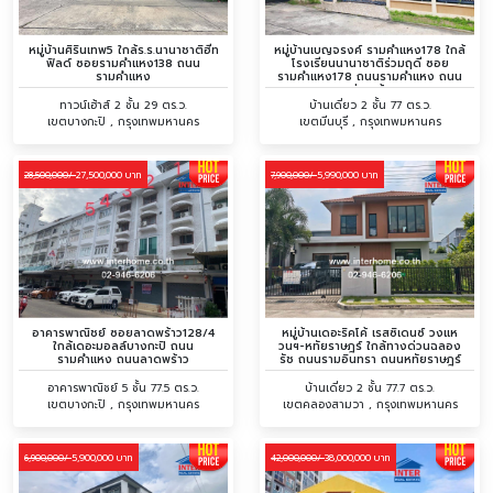
หมู่บ้านศิรินเทพ5 ใกล้ร.ร.นานาชาติฮีท
หมู่บ้านเบญจรงค์ รามคำแหง178 ใกล้
ฟิลด์ ซอยรามคำแหง138 ถนน
โรงเรียนนานาชาติร่วมฤดี ซอย
รามคำแหง
รามคำแหง178 ถนนรามคำแหง ถนน
ร่มเกล้า
ทาวน์เฮ้าส์ 2 ชั้น 29 ตร.ว.
บ้านเดี่ยว 2 ชั้น 77 ตร.ว.
เขตบางกะปิ , กรุงเทพมหานคร
เขตมีนบุรี , กรุงเทพมหานคร
27,500,000 บาท
5,990,000 บาท
28,500,000/
7,900,000/
อาคารพาณิชย์ ซอยลาดพร้าว128/4
หมู่บ้านเดอะริคโค้ เรสซิเดนซ์ วงแห
ใกล้เดอะมอลล์บางกะปิ ถนน
วนฯ-หทัยราษฎร์ ใกล้ทางด่วนฉลอง
รามคำแหง ถนนลาดพร้าว
รัช ถนนรามอินทรา ถนนหทัยราษฎร์
อาคารพาณิชย์ 5 ชั้น 77.5 ตร.ว.
บ้านเดี่ยว 2 ชั้น 77.7 ตร.ว.
เขตบางกะปิ , กรุงเทพมหานคร
เขตคลองสามวา , กรุงเทพมหานคร
5,900,000 บาท
38,000,000 บาท
6,900,000/
42,000,000/