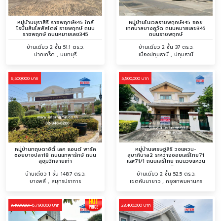
หมู่บ้านบุราสิริ ราชพฤกษ์345 ใกล้
หมู่บ้านโนเวลราชพฤกษ์345 ซอย
โรบินสันไลฟ์สไตล์ ราชพฤกษ์ ถนน
เทศบาลบางคูวัด ถนนหมายเลข345
ราชพฤกษ์ ถนนหมายเลข345
ถนนราชพฤกษ์
บ้านเดี่ยว 2 ชั้น 51.1 ตร.ว.
บ้านเดี่ยว 2 ชั้น 37 ตร.ว.
ปากเกร็ด , นนทบุรี
เมืองปทุมธานี , ปทุมธานี
6,500,000 บาท
5,500,000 บาท
หมู่บ้านกฤษดาซิตี้ เลค แอนด์ พาร์ค
หมู่บ้านเศรษฐสิริ วงแหวน-
ซอยบางปลา18 ถนนเเทพารักษ์ ถนน
สุขาภิบาล2 ระหว่างซอยเสรีไทย71
สุขุมวิทสายเก่า
และ71/1 ถนนเสรีไทย ถนนวงแหวน
กาญจนาภิเษก
บ้านเดี่ยว 1 ชั้น 148.7 ตร.ว.
บ้านเดี่ยว 2 ชั้น 52.5 ตร.ว.
บางพลี , สมุทรปราการ
เขตคันนายาว , กรุงเทพมหานคร
8,790,000 บาท
23,400,000 บาท
9,490,000/