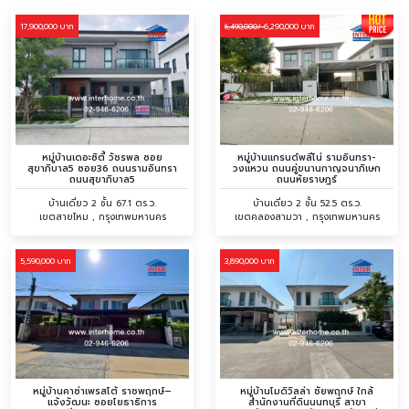
17,900,000 บาท
6,290,000 บาท
6,490,000/
หมู่บ้านเดอะซิตี้ วัชรพล ซอย
หมู่บ้านแกรนด์พลีโน่ รามอินทรา-
สุขาภิบาล5 ซอย36 ถนนรามอินทรา
วงแหวน ถนนคู่ขนานกาญจนาภิเษก
ถนนสุขาภิบาล5
ถนนหัยราษฎร์
บ้านเดี่ยว 2 ชั้น 67.1 ตร.ว.
บ้านเดี่ยว 2 ชั้น 52.5 ตร.ว.
เขตสายไหม , กรุงเทพมหานคร
เขตคลองสามวา , กรุงเทพมหานคร
5,590,000 บาท
3,890,000 บาท
หมู่บ้านคาซ่าเพรสโต้ ราชพฤกษ์–
หมู่บ้านโมดิวิลล่า ชัยพฤกษ์ ใกล้
แจ้งวัฒนะ ซอยโยธาธิการ
สำนักงานที่ดินนนทบุรี สาขา