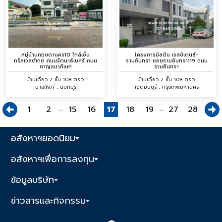
หมู่บ้านกฤษดานคร10 ใกล้เซ็น
โครงการมิลตัน เรสซิเดนซ์-
ทรัลเวสต์เกต ถนนรัตนาธิเบศร์ ถนน
รามอินทรา ซอยรามอินทรา119 ถนน
กาญจนาภิเษก
รามอินทรา
บ้านเดี่ยว 2 ชั้น 108 ตร.ว.
บ้านเดี่ยว 2 ชั้น 108 ตร.ว.
บางใหญ่ , นนทบุรี
เขตมีนบุรี , กรุงเทพมหานคร
...
...
1
2
15
16
17
18
19
27
28
อสังหาฯยอดนิยม
อสังหาฯเพื่อการลงทุน
ข้อมูลบริษัท
ข่าวสารและกิจกรรม