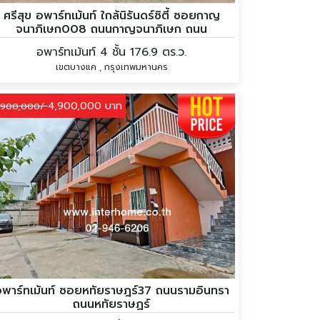
ศรีสุข อพาร์ทเม้นท์ ใกล้นิรันดร์ซิตี้ ซอยกาญ
จนาภิเษก008 ถนนกาญจนาภิเษก ถนน
เพชรเกษม
อพาร์ทเม้นท์ 4 ชั้น 176.9 ตร.ว.
เขตบางแค , กรุงเทพมหานคร
4,900,000 บาท
,900,000/
พาร์ทเม้นท์ ซอยหทัยราษฎร์37 ถนนรามอินทรา
ถนนหทัยราษฏร์