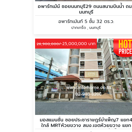
อพาร์ทเม้น์ ซอยนนทบุรี29 ถนนสนามบินน้ำ ถ
นนทบุรี
อพาร์ทเม้นท์ 5 ชั้น 32 ตร.ว.
ปากเกร็ด , นนทบุรี
25,000,000 บาท
26,900,000/
มอสแมนชั่น ซอยประชาราษฎร์บำเพ็ญ7 แยก
ใกล้ MRTห้วยขวาง สนง.เขตห้วยขวาง แยก
ห้วยขวาง ถนนประชาราษฎร์บำเพ็ญ