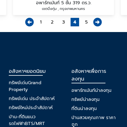
อพาร์ทเม้นท์ 5 ชั้น 319 ตร.ว.
เขตบึงกุ่ม , กรุงเทพมหานคร
1
2
3
4
5
อสังหาฯยอดนิยม
อสังหาฯเพื่อการ
ลงทุน
ทรัพย์เด่นGrand
Property
อพาร์ทเม้นท์น่าลงทุน
ทรัพย์เด่น ประจำสัปดาห์
ทรัพย์น่าลงทุน
ทรัพย์ใหม่ประจำสัปดาห์
ที่ดินน่าลงทุน
บ้าน-ที่ดินแนว
บ้านสวยคุณภาพ ราคา
รถไฟฟ้าBTS/MRT
ถูก