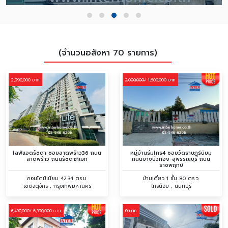
(จำนวนอสังหา 70 รายการ)
2,990,000 บาท
1,600,000 บาท
2,000,000/
ไลฟ์แอดรัชดา ซอยลาดพร้าว36 ถนน
หมู่บ้านร่มไทร4 ซอยวัดราษฎร์นิยม
ลาดพร้าว ถนนรัชดาภิเษก
ถนนบางบัวทอง-สุพรรณบุรี ถนน
ราชพฤกษ์
คอนโดมิเนียม 42.34 ตร.ม.
บ้านเดี่ยว 1 ชั้น 80 ตร.ว.
เขตจตุจักร , กรุงเทพมหานคร
ไทรน้อย , นนทบุรี
6,390,000 บาท
0 บาท
6,490,000/