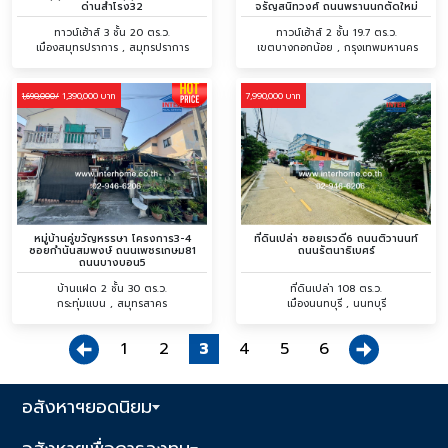
ด่านสำโรง32
จรัญสนิทวงศ์ ถนนพรานนกตัดใหม่
ทาวน์เฮ้าส์ 3 ชั้น 20 ตร.ว.
ทาวน์เฮ้าส์ 2 ชั้น 19.7 ตร.ว.
เมืองสมุทรปราการ , สมุทรปราการ
เขตบางกอกน้อย , กรุงเทพมหานคร
1,390,000 บาท
7,990,000 บาท
1,690,000/
หมู่บ้านคู่ขวัญหรรษา โครงการ3-4
ที่ดินเปล่า ซอยเรวดี6 ถนนติวานนท์
ซอยกำนันสมพงษ์ ถนนเพชรเกษม81
ถนนรัตนาธิเบศร์
ถนนบางบอน5
บ้านเเฝด 2 ชั้น 30 ตร.ว.
ที่ดินเปล่า 108 ตร.ว.
กระทุ่มแบน , สมุทรสาคร
เมืองนนทบุรี , นนทบุรี
1
2
3
4
5
6
อสังหาฯยอดนิยม