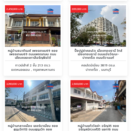
2,450,000 บาท
699,000 บาท
หมู่บ้านธนาภิรมย์ เพชรเกษม69 ซอย
ป๊อปปูล่าคอนโด เมืองทองธานี ใกล้
เพชรเกษม69 ถนนเพชรเกษม ถนน
เมืองทองธานี ถนนแจ้งวัฒนะ-
เลียบคลองภาษีเจริญฝั่งใต้
ปากเกร็ด ถนนติวานนท์
ทาวน์เฮ้าส์ 2 ชั้น 21.3 ตร.ว.
คอนโดมิเนียม 38.19 ตร.ม.
เขตหนองแขม , กรุงเทพมหานคร
ปากเกร็ด , นนทบุรี
3,390,000 บาท
2,800,000 บาท
หมู่บ้านกลางเมือง เออร์บาเนี่ยน ซอย
หมู่บ้านแก้ววิลล่า จรัญ35 ซอย
สุขุมวิท113 ถนนสุขุมวิท ซอย
จรัญสนิทวงศ์35 แยก16 ถนน