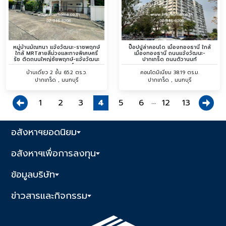
หมู่บ้านมัณฑนา แจ้งวัฒนะ-ราชพฤกษ์
ป๊อปปูล่าคอนโด เมืองทองธานี ใกล้
ใกล้ MRTสายสีม่วงและทางพิเศษศรี
เมืองทองธานี ถนนแจ้งวัฒนะ-
รัช ‬ติดถนนใหญ่ซัยพฤกษ์-แจ้งวัฒนะ
ปากเกร็ด ถนนติวานนท์
ถนนราชพฤกษ์
บ้านเดี่ยว 2 ชั้น 65.2 ตร.ว.
คอนโดมิเนียม 38.19 ตร.ม.
ปากเกร็ด , นนทบุรี
ปากเกร็ด , นนทบุรี
...
1
2
3
4
5
6
12
13
อสังหาฯยอดนิยม
อสังหาฯเพื่อการลงทุน
ข้อมูลบริษัท
ข่าวสารและกิจกรรม