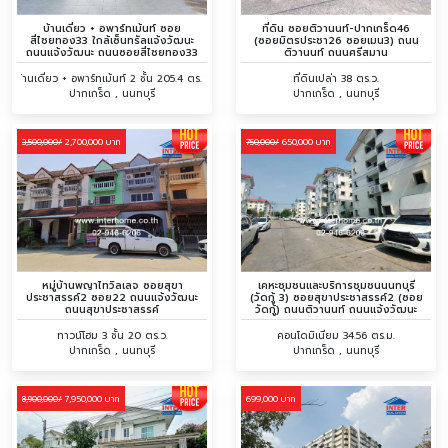
บ้านเดี่ยว + อพาร์ทเม้นท์ ซอย
ที่ดิน ซอยติวานนท์-ปากเกร็ด46
สี่ไชยทอง33 ใกล้เซ็นทรัลแจ้งวัฒนะ
(ซอยมิตรประชา26 ซอยเมน3) ถนน
ถนนแจ้งวัฒนะ ถนนซอยสี่ไชยทอง33
ติวานนท์ ถนนศรีสมาน
บ้านเดี่ยว + อพาร์ทเม้นท์ 2 ชั้น 205.4 ตร.ว.
ที่ดินเปล่า 38 ตร.ว.
ปากเกร็ด , นนทบุรี
ปากเกร็ด , นนทบุรี
2,700,000 บาท
650,000 บาท
3,500,000/
750,000/
หมู่บ้านพญาไทวิลเลจ ซอยสุขา
เคหะชุมชนและบริการชุมชนนนทบุรี
ประชาสรรค์2 ซอย22 ถนนแจ้งวัฒนะ
(วัดกู้ 3) ซอยสุขาประชาสรรค์2 (ซอย
ถนนสุขาประชาสรรค์
วัดกู้) ถนนติวานนท์ ถนนแจ้งวัฒนะ
ทาวน์โฮม 3 ชั้น 20 ตร.ว.
คอนโดมิเนียม 34.56 ตร.ม.
ปากเกร็ด , นนทบุรี
ปากเกร็ด , นนทบุรี
7,950,000 บาท
699,000 บาท
8,900,000/