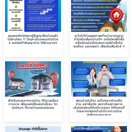
คุณเคยติดปัญหากู้สัญญาซื้อบ้านแล้ว
ระวังได้บ้านคุณภาพต่ำกว่ามาตรฐาน
ไม่ผ่านไหม !? ปัญหานั้นจะหมดไปด้วย
ถ้าไม่คัดเลือกบ้านดีๆ จะมือใหม่พึ่งซื้อ
5 เทคนิคทำสัญญาบ้าน ให้ผ่านง่ายๆ
หรือมือฉมังมีประสบการณ์ถ้าเช็กไม่
ละเอียด บอกเลยว่า เสียเงินเพิ่มชัวร์ ๆ
สำหรับคนอยากขายบ้าน ที่กังวลเรื่อง
ผ่อนบ้านไม่ไหว แต่ไม่อยากโดนยึด
การขาย เพียงแค่มีสิ่งเหล่านี้ครบ วิก
บ้าน อย่าพึ่งท้อ เพราะถึงสภาพการ
ฤตไหนๆ ก็ขายบ้านออกแน่นอน
เงินไม่คล่องก็ยังมีทางออก ให้กับคนที่
ไม่อยากปล่อยบ้านได้จากการช่วย
เหลือของธนาคาร