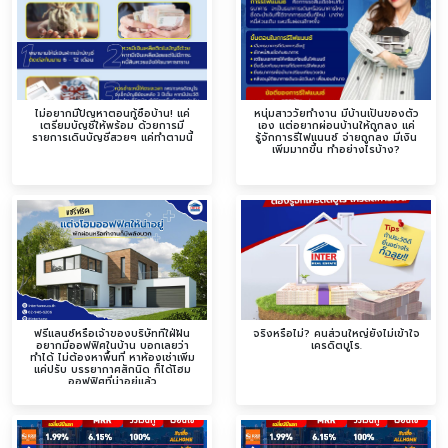
ไม่อยากมีปัญหาตอนกู้ซื้อบ้าน! แค่
หนุ่มสาววัยทำงาน มีบ้านเป็นของตัว
เตรียมบัญชีให้พร้อม ด้วยการมี
เอง แต่อยากผ่อนบ้านให้ถูกลง แค่
รายการเดินบัญชีสวยๆ แค่ทำตามนี้
รู้จักการรีไฟแนนซ์ จ่ายถูกลง มีเงิน
เพิ่มมากขึ้น ทำอย่างไรบ้าง?
ฟรีแลนซ์หรือเจ้าของบริษัทที่ใฝ่ฝัน
จริงหรือไม่? คนส่วนใหญ่ยังไม่เข้าใจ
อยากมีออฟฟิศในบ้าน บอกเลยว่า
เครดิตบูโร.
ทำได้ ไม่ต้องหาพื้นที่ หาห้องเช่าเพิ่ม
แค่ปรับ บรรยากาศสักนิด ก็ได้โฮม
ออฟฟิศที่น่าอยู่แล้ว