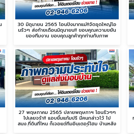
น
30 มิถุนายน 2565 โอนปังมากแม่!!จัดชุดใหญ่โอ
นรัวๆ ส่งท้ายเดือนมิถุนายน!! ขอบคุณความขยัน
ของทีมงาน ขอบคุณลูกค้าทุกท่านกับภาพ
บรรยากาศการส่งมอบบ้าน
27 พฤษภาคม 2565 ปลายพฤษภาฯ โอนรัวๆๆ
ไปเลยจร้า!! แอบยิ้มแก้มปริ มีคนกล่าวไว้ ไป
สนง.ที่ดินที่ไหน ก็เจอแต่ทีมอินเตอร์โฮม บ้านหลัง
ที่สองของเราก็สำนักงานที่ดินนี้แหละจร้า!!