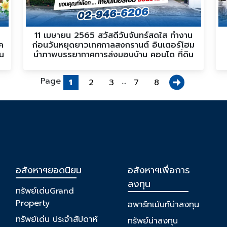
ร
11 เมษายน 2565 สวัสดีวันจันทร์สดใส ทำงาน
ค
ก่อนวันหยุดยาวเทศกาลสงกรานต์ อินเตอร์โฮม
้น
นำภาพบรรยากาศการส่งมอบบ้าน คอนโด ที่ดิน
แปลงสวยๆ อันอบอุ่นจากลูกค้าที่ได้ฝากขายบ้าน
Page
...
1
2
3
7
8
อสังหาฯยอดนิยม
อสังหาฯเพื่อการ
ลงทุน
ทรัพย์เด่นGrand
Property
อพาร์ทเม้นท์น่าลงทุน
ทรัพย์เด่น ประจำสัปดาห์
ทรัพย์น่าลงทุน