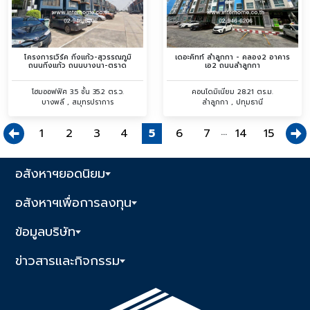
โครงการเวิร์ค กิ่งแก้ว-สุวรรณภูมิ
เดอะคิทท์ ลำลูกกา - คลอง2 อาคาร
ถนนกิ่งแก้ว ถนนบางนา-ตราด
เอ2 ถนนลำลูกกา
โฮมออฟฟิศ 3.5 ชั้น 35.2 ตร.ว.
คอนโดมิเนียม 28.21 ตร.ม.
บางพลี , สมุทรปราการ
ลำลูกกา , ปทุมธานี
...
1
2
3
4
5
6
7
14
15
อสังหาฯยอดนิยม
อสังหาฯเพื่อการลงทุน
ข้อมูลบริษัท
ข่าวสารและกิจกรรม