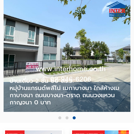
บ้านเดี่ยว 2 ชั้น 60 ตร.ว.
หมุ่บ้านแกรนด์พลีโน่ เมกาบางนา ใกล้ห้างเม
กาบางนา ถนนบางนา-ตราด ถนนวงแหวน
กาญจนา 0 บาท