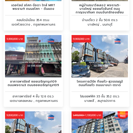
เดอะไลน์ อโศก-รัชดา ใกล้ MRT
หมู่บ้านธนาวิลเลจ2 พระราม5-
พระราม9 ถนนอโศก - ดินแดง
บางใหญ่ ซอยแก้วอินทร์ ถนน
กาญจนาภิเษก ถนนจันทร์ทองเอี่ยม
ถนนคลองถนน
คอนโดมิเนียม 35.4 ตร.ม.
บ้านเดี่ยว 2 ชั้น 50.6 ตร.ว.
เขตห้วยขวาง , กรุงเทพมหานคร
บางใหญ่ , นนทบุรี
5,900,000 บาท
9,900,000 บาท
อาคารพาณิชย์ ซอยเจริญกรุง109
โครงการเวิร์ค กิ่งแก้ว-สุวรรณภูมิ
ถนนพระราม3 ถนนซอยเจริญกรุง109
ถนนกิ่งแก้ว ถนนบางนา-ตราด
อาคารพาณิชย์ 4 ชั้น 12.6 ตร.ว.
โฮมออฟฟิศ 3.5 ชั้น 35.2 ตร.ว.
เขตบางคอแหลม , กรุงเทพมหานคร
บางพลี , สมุทรปราการ
9,800,000 บาท
1,100,000 บาท
1,490,000/