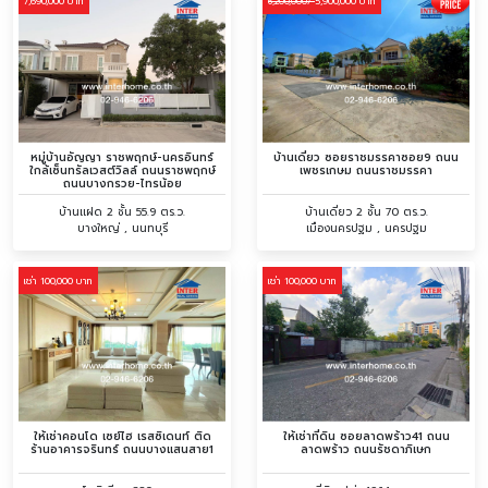
7,690,000 บาท
5,900,000 บาท
6,200,000/
หมู่บ้านอัญญา ราชพฤกษ์-นครอินทร์
บ้านเดี่ยว ซอยราชมรรคาซอย9 ถนน
ใกล้เซ็นทรัลเวสต์วิลล์ ถนนราชพฤกษ์
เพชรเกษม ถนนราชมรรคา
ถนนบางกรวย-ไทรน้อย
บ้านเเฝด 2 ชั้น 55.9 ตร.ว.
บ้านเดี่ยว 2 ชั้น 70 ตร.ว.
บางใหญ่ , นนทบุรี
เมืองนครปฐม , นครปฐม
เช่า 100,000 บาท
เช่า 100,000 บาท
ให้เช่าคอนโด เซย์ไฮ เรสซิเดนท์ ติด
ให้เช่าที่ดิน ซอยลาดพร้าว41 ถนน
ร้านอาคารจรินทร์ ถนนบางแสนสาย1
ลาดพร้าว ถนนรัชดาภิเษก