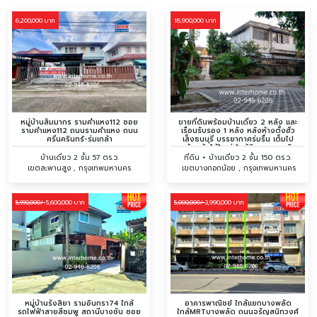
6,200,000 บาท
18,900,000 บาท
หมู่บ้านสัมมากร รามคำแหง112 ซอย
ขายที่ดินพร้อมบ้านเดี่ยว 2 หลัง และ
รามคำแหง112 ถนนรามคำแหง ถนน
เรือนรับรอง 1 หลัง หลังห้างตั้งฮั่ว
ศรีนครินทร์-ร่มเกล้า
เส็งธนบุรี บรรยากาศร่มรื่น เต็มไป
ด้วยต้นไม้ใหญ่ ใกล้ชิดธรรมชาติ
บ้านเดี่ยว 2 ชั้น 57 ตร.ว.
ที่ดิน + บ้านเดี่ยว 2 ชั้น 150 ตร.ว.
เขตสะพานสูง , กรุงเทพมหานคร
เขตบางกอกน้อย , กรุงเทพมหานคร
5,600,000 บาท
3,990,000 บาท
5,990,000/
5,000,000/
หมู่บ้านรังสิยา รามอินทรา74 ใกล้
อาคารพาณิชย์ ใกล้แยกบางพลัด
รถไฟฟ้าสายสีชมพู สถานีบางชัน ซอย
ใกล้MRTบางพลัด ถนนจรัญสนิทวงศ์