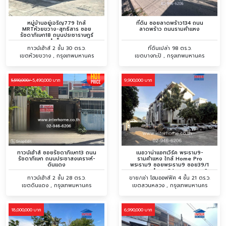
หมู่บ้านอยู่เจริญ779 ใกล้
ที่ดิน ซอยลาดพร้าว134 ถนน
MRTห้วยขวาง-สุทธิสาร ซอย
ลาดพร้าว ถนนรามคำแหง
รัชดาภิเษก18 ถนนประชาราษฎร์
บำเพ็ญ
ทาวน์เฮ้าส์ 2 ชั้น 30 ตร.ว.
ที่ดินเปล่า 98 ตร.ว.
เขตห้วยขวาง , กรุงเทพมหานคร
เขตบางกะปิ , กรุงเทพมหานคร
5,490,000 บาท
9,900,000 บาท
5,590,000/
ทาวน์เฮ้าส์ ซอยรัชดาภิเษก13 ถนน
เนอวาน่าแอทเวิร์ค พระราม9-
รัชดาภิเษก ถนนประชาสงเคราะห์-
รามคำแหง ใกล้ Home Pro
ดินแดง
พระราม9 ซอยพระราม9 ซอย39/1
ซอยรามคำแหง24 ถนนพระราม9
ถนนรามคำแหง
ทาวน์เฮ้าส์ 2 ชั้น 28 ตร.ว.
ขาย/เช่า โฮมออฟฟิศ 4 ชั้น 21 ตร.ว.
เขตดินแดง , กรุงเทพมหานคร
เขตสวนหลวง , กรุงเทพมหานคร
18,000,000 บาท
6,990,000 บาท