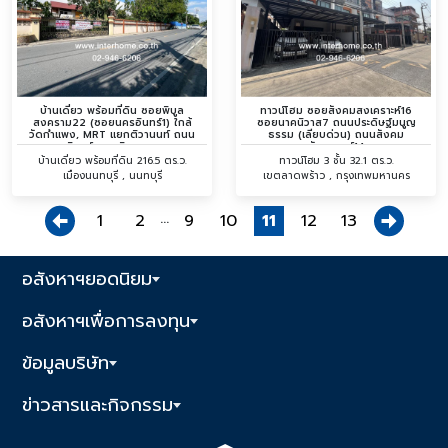
บ้านเดี่ยว พร้อมที่ดิน ซอยพิบูล
ทาวน์โฮม ซอยสังคมสงเคราะห์16
สงคราม22 (ซอยนครอินทร์1) ใกล้
ซอยนาคนิวาส7 ถนนประดิษฐ์มนูญ
วัดกำแพง, MRT แยกติวานนท์ ถนน
ธรรม (เลียบด่วน) ถนนสังคม
นครอินทร์ ถนนพิบูลสงคราม
สังเคราะห์14
บ้านเดี่ยว พร้อมที่ดิน 216.5 ตร.ว.
ทาวน์โฮม 3 ชั้น 32.1 ตร.ว.
เมืองนนทบุรี , นนทบุรี
เขตลาดพร้าว , กรุงเทพมหานคร
...
1
2
9
10
11
12
13
อสังหาฯยอดนิยม
อสังหาฯเพื่อการลงทุน
ข้อมูลบริษัท
ข่าวสารและกิจกรรม