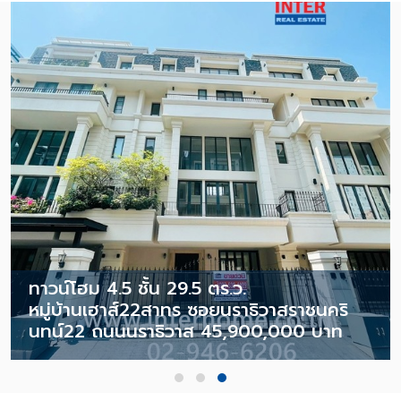
ทาวน์โฮม 4.5 ชั้น 29.5 ตร.ว.
หมู่บ้านเฮาส์22สาทร ซอยนราธิวาสราชนคริ
นทน์22 ถนนนราธิวาส 45,900,000 บาท