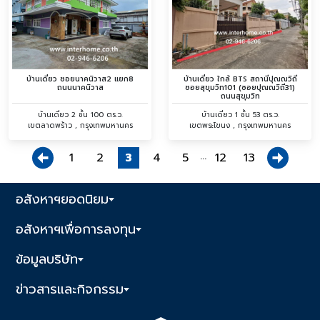
บ้านเดี่ยว ซอยนาคนิวาส2 แยก8
บ้านเดี่ยว ใกล้ BTS สถานีปุณณวิถี
ถนนนาคนิวาส
ซอยสุขุมวิท101 (ซอยปุณณวิถี31)
ถนนสุขุมวิท
บ้านเดี่ยว 2 ชั้น 100 ตร.ว.
บ้านเดี่ยว 1 ชั้น 53 ตร.ว.
เขตลาดพร้าว , กรุงเทพมหานคร
เขตพระโขนง , กรุงเทพมหานคร
...
1
2
3
4
5
12
13
อสังหาฯยอดนิยม
อสังหาฯเพื่อการลงทุน
ข้อมูลบริษัท
ข่าวสารและกิจกรรม