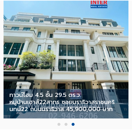
ทาวน์โฮม 4.5 ชั้น 29.5 ตร.ว.
หมู่บ้านเฮาส์22สาทร ซอยนราธิวาสราชนคริ
นทน์22 ถนนนราธิวาส 45,900,000 บาท