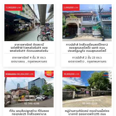
11,900,000 บาท
2,690,000 บาท
อาคารพาณิชย์ ติดสถานี
ทาวน์เฮ้าส์ ใกล้โรงเรียนสตรีวิทยา2
รถไฟฟ้าBTSพหลโยธิน59 ซอย
ซอยสุคนธสวัสดิ์3 แยก5 ถนน
พหลโยธิน59 ติดถนนพหลโยธิน
ประเสริฐมนูกิจ ถนนสุคนธสวัสดิ์
อาคารพาณิชย์ 4 ชั้น 31 ตร.ว.
ทาวน์เฮ้าส์ 2 ชั้น 23 ตร.ว.
เขตบางเขน , กรุงเทพมหานคร
เขตลาดพร้าว , กรุงเทพมหานคร
86,064,000 บาท
18,900,000 บาท
87,650,000/
ที่ดิน แถมสิ่งปลูกสร้าง ที่ดินซอย
หมู่บ้านศานตินิเวศน์ ตรงข้ามแม็คโคร
ทองหล่อ25 ใกล้โรงพยาบาล
บางกะปิ ซอยลาดพร้าว115 ถนน