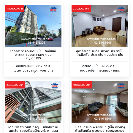
1,500,000 บาท
2,700,000 บาท
โอกาส105คอนโดมิเนียม ใกล้แยก
ศุภาลัยเวอเรนด้า รัชวิภา-ประชาชื่น
ลาซาล ซอยลาซาล19 ถนน
ใกล้โลตัส ประชาชื่น ถนนประชาชื่น
สุขุมวิท105
คอนโดมิเนียม 23.17 ตร.ม.
คอนโดมิเนียม 43.25 ตร.ม.
เขตบางนา , กรุงเทพมหานคร
เขตบางซื่อ , กรุงเทพมหานคร
2,949,000 บาท
10,600,000 บาท
เดอะเพรสซิเดนท์ จรัญ - แยกไฟฉาย
เบลล์แกรนด์ พระราม 9 (เบ็ล อเวนิว)
สเตชั่น ซอยจรัญสนิทวงศ์31/1 ถนน
ติดเซ็นทรัล พระราม9‬ ซอยพระราม9