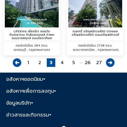
LIFEสาทร เซียรร์รา ซอยวัด
เดอะทรี จรัญสนิทวงศ์30 ปากซอย
กันตะยาราม ใกล้เดอะมอลล์ ท่าพระ
จรัญสนิทวงศ์30 ถนนจรัญสนิทวงศ์
ถนนราชพฤกษ์ ถนนรัชดาภิเษก
คอนโดมิเนียม 28.4 ตร.ม.
คอนโดมิเนียม 27.08 ตร.ม.
เขตธนบุรี , กรุงเทพมหานคร
เขตบางกอกน้อย , กรุงเทพมหานคร
...
1
2
3
4
5
26
27
อสังหาฯยอดนิยม
อสังหาฯเพื่อการลงทุน
ข้อมูลบริษัท
ข่าวสารและกิจกรรม