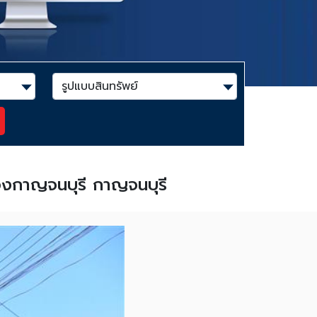
ืองกาญจนบุรี กาญจนบุรี