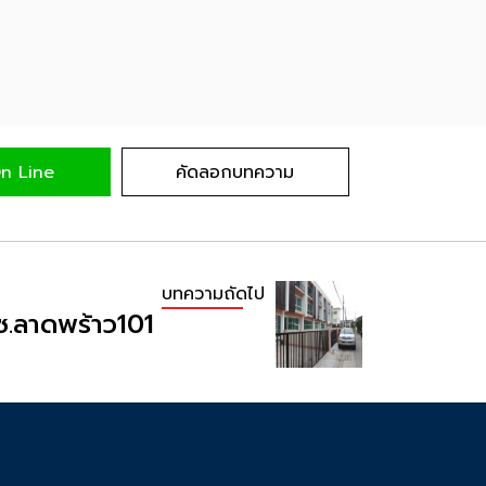
n Line
คัดลอกบทความ
บทความถัดไป
์ ซ.ลาดพร้าว101