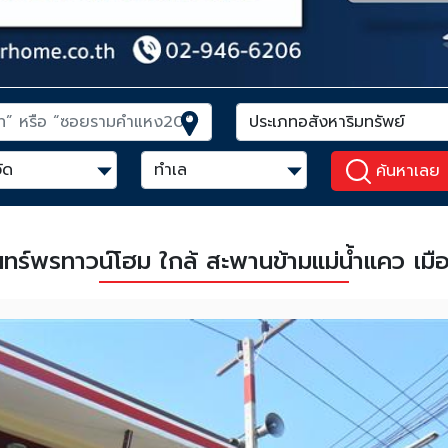
ค้นหาเลย
ันทร์พรทาวน์โฮม ใกล้ สะพานข้ามแม่น้ำแคว เม