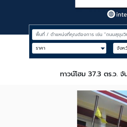
ทาวน์โฮม 37.3 ตร.ว. จ