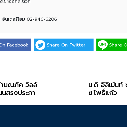
างเข้าออกสะดวก
รือ อินเตอร์โฮม 02-946-6206
On Facebook
Share On Twitter
Share O
้านณภัค วิลล์
ม.ดิ อิลิเม้นท
ถนนสรงประภา
ซ.โพธิ์แก้ว