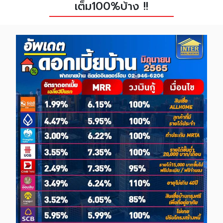
เต็ม100%บ้าง !!