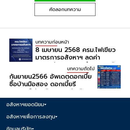
คัดลอกบทความ
บทความก่อนหน้า
8 เมษายน 2568 ครม.ไฟเขียว
มาตรการอสังหาฯ ลดค่า
ธรรมเนียมโอน-จดจำนอง เหลือ
บทความถัดไป
0.01% บ้าน-คอนโดไม่เกิน 7
กันยายน2566 อัพเดตดอกเบี้ย
ล้าน
ซื้อบ้านมือสอง ดอกเบี้ยรี
ไฟแนนซ์ บ้านมือสอง ไม่เหมือน
กับมือหนึ่ง เช็กให้ดี ธนาคารไหน
อสังหาฯยอดนิยม
ให้ดอกเบี้ยถูก เงื่อนไขเป็น
อย่างไร?
อสังหาฯเพื่อการลงทุน
ข้อมูลบริษัท