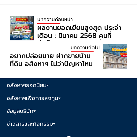
บทความก่อนหน้า
ผลงานยอดเยี่ยมสูงสุด ประจำ
เดือน : มีนาคม 2568 คนที่
สำเร็จมักจะมีเป้าหมายที่ชัดเจน
บทความถัดไป
และพร้อมที่จะลงมือทำด้วยความ
อยากปล่อยขาย ฝากขายบ้าน
มุ่งมั่น และการทำงานอย่างต่อ
ที่ดิน อสังหาฯ ไม่ว่าปัญหาไหน
เนื่อง
อยากปล่อยขายอสังหาฯ ง่ายๆ
ทักหา Interhome ดูแลให้ทุก
อสังหาฯยอดนิยม
อย่าง จบทุกขั้นตอน
อสังหาฯเพื่อการลงทุน
ข้อมูลบริษัท
ข่าวสารและกิจกรรม