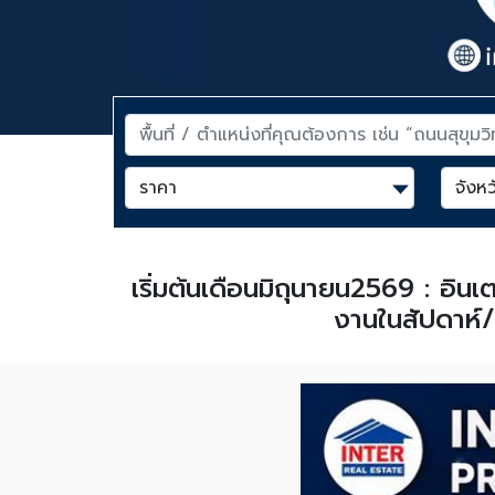
เริ่มต้นเดือนมิถุนายน2569 : อิน
งานในสัปดาห์/เ