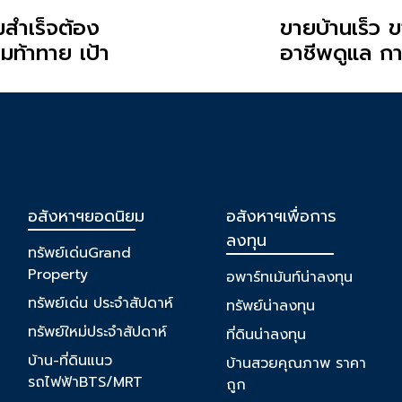
สำเร็จต้อง
ขายบ้านเร็ว ข
ท้าทาย เป้า
อาชีพดูแล กา
อินเตอร์โฮมเรา
ประกาศ แต่ต
การตลาด และกา
ตรงเป้าหมาย
อสังหาฯยอดนิยม
อสังหาฯเพื่อการ
ลงทุน
ทรัพย์เด่นGrand
Property
อพาร์ทเม้นท์น่าลงทุน
ทรัพย์เด่น ประจำสัปดาห์
ทรัพย์น่าลงทุน
ทรัพย์ใหม่ประจำสัปดาห์
ที่ดินน่าลงทุน
บ้าน-ที่ดินแนว
บ้านสวยคุณภาพ ราคา
รถไฟฟ้าBTS/MRT
ถูก