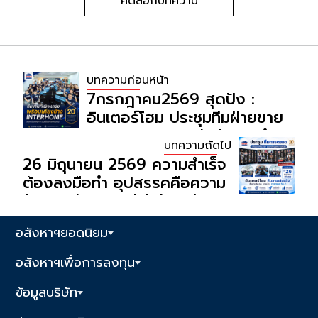
คัดลอกบทความ
บทความก่อนหน้า
7กรกฎาคม2569 สุดปัง :
อินเตอร์โฮม ประชุมทีมฝ่ายขาย
และการตลาดสุดเข้มข้นประจำ
บทความถัดไป
สัปดาห์ เพื่อวิเคราะห์ทรัพย์ และ
26 มิถุนายน 2569 ความสำเร็จ
สรุปผลงานในสัปดาห์/เดือน ที่
ต้องลงมือทำ อุปสรรคคือความ
ผ่านมา
ท้าทาย เป้าหมายมีไว้ให้เราพุ่งชน
: อินเตอร์โฮมเราประชุมประจำ
อสังหาฯยอดนิยม
สัปดาห์
อสังหาฯเพื่อการลงทุน
ข้อมูลบริษัท