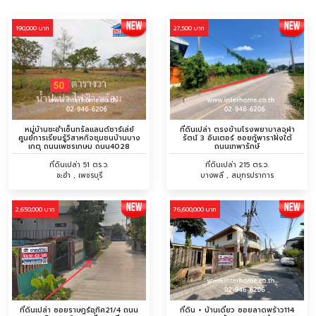
190,000 บาท
27,500 บาท
หมู่บ้านชะอำเซ็นทรัลแลนด์ชาร์เล่ย์
ที่ดินเปล่า ตรงข้ามโรงพยาบาลจุฬา
ศูนย์การเรียนรู้วิสาหกิจชุมชนบ้านบาง
รัตน์ 3 อินเตอร์ ซอยกู้พาราฝั่งใต้
เกตุ ถนนเพชรเกษม ถนน4028
ถนนเทพารักษ์
ที่ดินเปล่า 51 ตร.ว.
ที่ดินเปล่า 215 ตร.ว.
ชะอำ , เพชรบุรี
บางพลี , สมุทรปราการ
2,650,000 บาท
76,600,000 บาท
ที่ดินเปล่า ซอยราษฎร์อุทิศ21/4 ถนน
ที่ดิน + บ้านเดี่ยว ซอยลาดพร้าว114