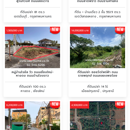
สุวินทวงศ์ ถนนเลียบวารี
ถนนลาดพร้าว ถนนรามคำแหง
ที่ดินเปล่า 81 ตร.ว.
ที่ดิน + บ้านเดี่ยว 2 ชั้น 553.9 ตร.ว.
เขตมีนบุรี , กรุงเทพมหานคร
เขตวังทองหลาง , กรุงเทพมหานคร
1,500,000 บาท
14,000,000 บาท
หมู่บ้านโรยัล วิว ถนนเชียงใหม่-
ที่ดินเปล่า ซอยวัดไพร่ฟ้า ถนน
หางดง ถนนบ้านโขงขาว
ราชพฤกษ์ ถนนคลองพระโอย
ที่ดินเปล่า 100 ตร.ว.
ที่ดินเปล่า 14 ไร่
หางดง , เชียงใหม่
เมืองปทุมธานี , ปทุมธานี
6,200,000 บาท
4,500,000 บาท