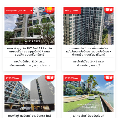
1,950,000 บาท
1,650,000 บาท
2,400,000/
พอส บี สุขุมวิท 107 ใกล้ BTS แบริ่ง
เดอะเบสแจ้งวัฒนะ เยื้องแม็คโคร
ซอยแบริ่ง1 ซอยสุขุมวิท107 ถนน
แจ้งวัฒนะแจ้งวัฒนะ ถนนแจ้งวัฒนะ-
สุขุมวิท ถนนศรีนครินทร์
ปากเกร็ด ถนนรัตนาธิเบศร์
คอนโดมิเนียม 37.01 ตร.ม.
คอนโดมิเนียม 24.45 ตร.ม.
เมืองสมุทรปราการ , สมุทรปราการ
ปากเกร็ด , นนทบุรี
1,790,000 บาท
3,790,000 บาท
เดอะคิวบ์ นวมินทร์-รามอินทรา ใกล้
เมโทร ลักซ์ ริเวอร์ฟร้อนท์