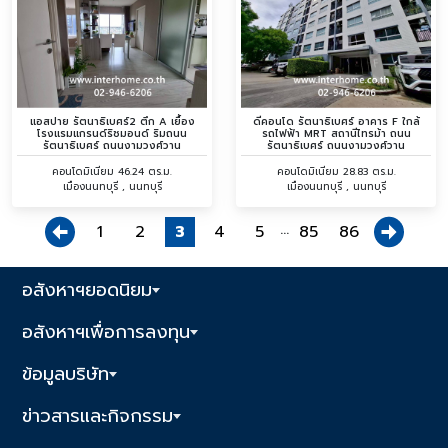
แอสปาย รัตนาธิเบศร์2 ตึก A เยื้อง
ดีคอนโด รัตนาธิเบศร์ อาคาร F ใกล้
โรงแรมแกรนด์ริชมอนด์ ริมถนน
รถไฟฟ้า MRT สถานีไทรม้า ถนน
รัตนาธิเบศร์ ถนนงามวงศ์วาน
รัตนาธิเบศร์ ถนนงามวงศ์วาน
คอนโดมิเนียม 46.24 ตร.ม.
คอนโดมิเนียม 28.83 ตร.ม.
เมืองนนทบุรี , นนทบุรี
เมืองนนทบุรี , นนทบุรี
...
1
2
3
4
5
85
86
อสังหาฯยอดนิยม
อสังหาฯเพื่อการลงทุน
ข้อมูลบริษัท
ข่าวสารและกิจกรรม