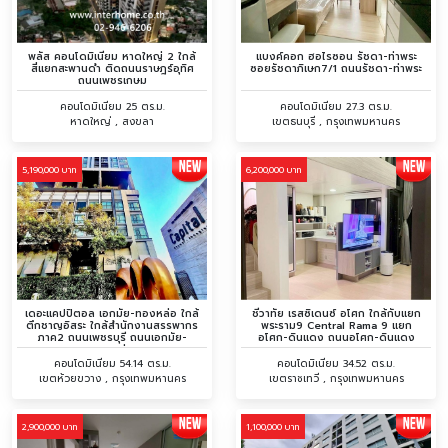
พลัส คอนโดมิเนียม หาดใหญ่ 2 ใกล้
แบงค์คอก ฮอไรซอน รัชดา-ท่าพระ
สี่แยกสะพานดำ ติดถนนราษฎร์อุทิศ
ซอยรัชดาภิเษก7/1 ถนนรัชดา-ท่าพระ
ถนนเพชรเกษม
คอนโดมิเนียม 25 ตร.ม.
คอนโดมิเนียม 27.3 ตร.ม.
หาดใหญ่ , สงขลา
เขตธนบุรี , กรุงเทพมหานคร
5,190,000 บาท
6,200,000 บาท
เดอะแคปปิตอล เอกมัย-ทองหล่อ ใกล้
ชีวาทัย เรสซิเดนซ์ อโศก ใกล้กับแยก
ตึกชาญอิสระ ใกล้สำนักงานสรรพากร
พระราม9 Central Rama 9 แยก
ภาค2 ถนนเพชรบุรี ถนนเอกมัย-
อโศก-ดินแดง ถนนอโศก-ดินแดง
ทองหล่อ
คอนโดมิเนียม 54.14 ตร.ม.
คอนโดมิเนียม 34.52 ตร.ม.
เขตห้วยขวาง , กรุงเทพมหานคร
เขตราชเทวี , กรุงเทพมหานคร
2,900,000 บาท
1,100,000 บาท