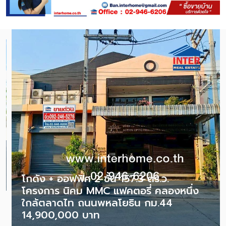
โกดัง + ออฟฟิศ 2 ชั้น 157.3 ตร.ว.
โครงการ นิคม MMC แฟคตอรี่ คลองหนึ่ง
ใกล้ตลาดไท ถนนพหลโยธิน กม.44
14,900,000 บาท