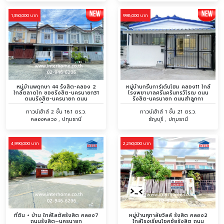
1,350,000 บาท
998,000 บาท
หมู่บ้านพฤกษา 44 รังสิต-คลอง 2
หมู่บ้านกรีนการ์เด้นโฮม คลอง11 ใกล้
ใกล้ตลาดไท ซอยรังสิต-นครนายก31
โรงพยาบาลศรีนครินทรวิโรฒ ถนน
ถนนรังสิต-นครนายก ถนน
รังสิต-นครนายก ถนนลำลูกกา
เลียบคลองสอง
ทาวน์เฮ้าส์ 2 ชั้น 16.1 ตร.ว.
ทาวน์เฮ้าส์ 1 ชั้น 21 ตร.ว.
คลองหลวง , ปทุมธานี
ธัญบุรี , ปทุมธานี
4,990,000 บาท
2,250,000 บาท
ที่ดิน + บ้าน ใกล้โลตัสรังสิต คลอง7
หมู่บ้านศุภาลัยวิลล์ รังสิต คลอง2
ถนนรังสิต–นครนายก
ใกล้โรงเรียนโชคชัยรังสิต ถนน