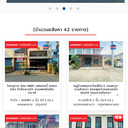
(จำนวนอสังหา 42 รายการ)
14,900,000 บาท
2,690,000 บาท
17,000,000/
2,890,000/
โครงการ นิคม MMC แฟคตอรี่ คลอง
หมู่บ้านพฤกษาวิลล์55/2 วงแหวน-
หนึ่ง ใกล้ตลาดไท ถนนพหลโยธิน
รามอินทรา ซอยสุเหร่าคลองหนึ่ง
กม.44
ซอย13 ถนนรามอินทรา-
พระยาสุเรนทร์ ถนนสุเหร่าคลองหนึ่ง
โกดัง + ออฟฟิศ 2 ชั้น 157.3 ตร.ว.
ทาวน์เฮ้าส์ 2 ชั้น 26.9 ตร.ว.
คลองหลวง , ปทุมธานี
เขตคลองสามวา , กรุงเทพมหานคร
13,900,000 บาท
2,690,000 บาท
14,900,000/