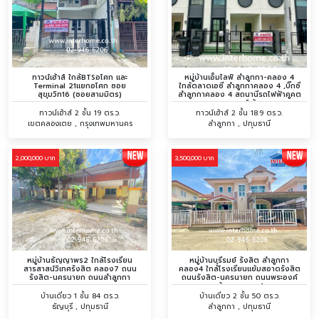
ทาวน์เฮ้าส์ ใกล้BTSอโศก และ
หมู่บ้านเอ็มไลฟ์ ลำลูกกา-คลอง 4
Terminal 21แยกอโศก ซอย
ใกล้ตลาดเอซี ลำลูกกาคลอง 4 ,บิ๊กซี
สุขุมวิท16 (ซอยสามมิตร)
ลำลูกกาคลอง 4 สถนานีรถไฟฟ้าคูคต
ถนนพระองค์เจ้าสาย
ทาวน์เฮ้าส์ 2 ชั้น 19 ตร.ว.
ทาวน์เฮ้าส์ 2 ชั้น 18.9 ตร.ว.
เขตคลองเตย , กรุงเทพมหานคร
ลำลูกกา , ปทุมธานี
2,000,000 บาท
3,500,000 บาท
หมู่บ้านธัญญาพร2 ใกล้โรงเรียน
หมู่บ้านบุรีรมย์ รังสิต ลำลูกกา
สารสาสน์วิเทศรังสิต คลอง7 ถนน
คลอง4 ใกล้โรงเรียนแย้มสอาดรังสิต
รังสิต-นครนายก ถนนลำลูกกา
ถนนรังสิต-นครนายก ถนนพระองค์
เจ้าสายคลอง4
บ้านเดี่ยว 1 ชั้น 84 ตร.ว.
บ้านเดี่ยว 2 ชั้น 50 ตร.ว.
ธัญบุรี , ปทุมธานี
ลำลูกกา , ปทุมธานี