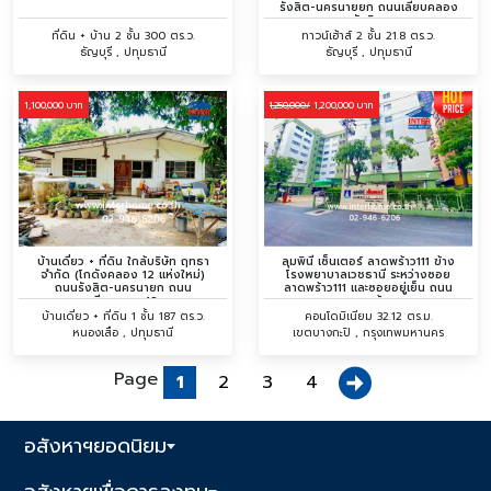
รังสิต-นครนายยก ถนนเลียบคลอง
รังสิต
ที่ดิน + บ้าน 2 ชั้น 300 ตร.ว.
ทาวน์เฮ้าส์ 2 ชั้น 21.8 ตร.ว.
ธัญบุรี , ปทุมธานี
ธัญบุรี , ปทุมธานี
1,100,000 บาท
1,200,000 บาท
1,250,000/
บ้านเดี่ยว + ที่ดิน ใกล้บริษัท ฤทธา
ลุมพินี เซ็นเตอร์ ลาดพร้าว111 ข้าง
จำกัด (โกดังคลอง 12 แห่งใหม่)
โรงพยาบาลเวชธานี ระหว่างซอย
ถนนรังสิต-นครนายก ถนน
ลาดพร้าว111 และซอยอยู่เย็น ถนน
เลียบคลอง12
ลาดพร้าว
บ้านเดี่ยว + ที่ดิน 1 ชั้น 187 ตร.ว.
คอนโดมิเนียม 32.12 ตร.ม.
หนองเสือ , ปทุมธานี
เขตบางกะปิ , กรุงเทพมหานคร
Page
1
2
3
4
อสังหาฯยอดนิยม