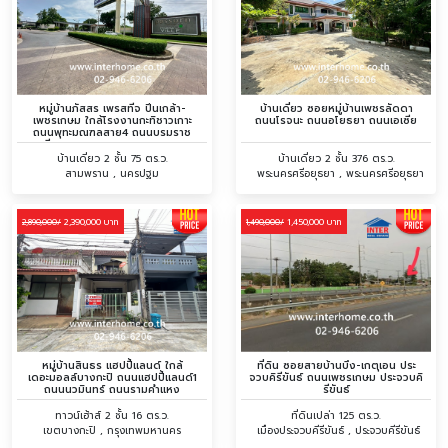
หมู่บ้านภัสสร เพรสทีจ ปิ่นเกล้า-
บ้านเดี่ยว ซอยหมู่บ้านเพชรลัดดา
เพชรเกษม ใกล้โรงงานกะทิชาวเกาะ
ถนนโรจนะ ถนนอโยธยา ถนนเอเซีย
ถนนพุทะมณฑลสาย4 ถนนบรมราช
ชนนี ถนนเพชรเกษม ถนนพุทธสาคร
บ้านเดี่ยว 2 ชั้น 75 ตร.ว.
บ้านเดี่ยว 2 ชั้น 376 ตร.ว.
สามพราน , นครปฐม
พระนครศรีอยุธยา , พระนครศรีอยุธยา
2,390,000 บาท
1,450,000 บาท
2,890,000/
1,490,000/
หมู่บ้านสินธร แฮปปี้แลนด์ ใกล้
ที่ดิน ซอยสายบ้านบึง-เกตุเอน ประ
เดอะมอลล์บางกะปิ ถนนแฮปปี้แลนด์1
จวบคิรีขันธ์ ถนนเพชรเกษม ประจวบคิ
ถนนนวมินทร์ ถนนรามคำแหง
รีขันธ์
ทาวน์เฮ้าส์ 2 ชั้น 16 ตร.ว.
ที่ดินเปล่า 125 ตร.ว.
เขตบางกะปิ , กรุงเทพมหานคร
เมืองประจวบคีรีขันธ์ , ประจวบคีรีขันธ์