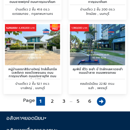
ถนนราชพฤกษ์ ถนนกาญจนาภิเษก
กาญจนาภิเษก
บ้านเดี่ยว 2 ชั้น 41.6 ตร.ว.
บ้านเดี่ยว 2 ชั้น 200 ตร.ว.
เขตจอมทอง , กรุงเทพมหานคร
ไทรน้อย , นนทบุรี
4,490,000 บาท
1,980,000 บาท
5,290,000/
หมู่บ้านอณาสิริบางใหญ่ ใกล้เซ็นทรัล
ลุมพินี ซีวิว ชะอำ บี ใกล้ทะเลหาดชะอำ
เวสต์เกต ซอยวัดพระนอน ถนน
ถนนเจ้าลาย ถนนเพชรเกษม
กาญจนาภิเษก ถนนประชาอุทิศ ถนน
ทางด่วนM81
บ้านเดี่ยว 2 ชั้น 52.1 ตร.ว.
คอนโดมิเนียม 22.82 ตร.ม.
บางใหญ่ , นนทบุรี
ชะอำ , เพชรบุรี
Page
...
1
2
3
5
6
อสังหาฯยอดนิยม