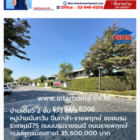
บ้านเดี่ยว 2 ชั้น 173 ตร.ว.
หมู่บ้านนันทวัน ปิ่นเกล้า-ราชพฤกษ์ ซอยบรม
ราชชนนี75 ถนนบรมราชชนนี ถนนราชพฤกษ์
ถนนพุทธมณสาย1 35,600,000 บาท