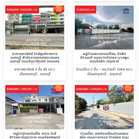
9,800,000 บาท
13,900,000 บาท
11,900,000/
อาคารพาณิชย์ ใกล้ศูนย์ราชการ
หมู่บ้านเสนาแกรนด์โฮม รังสิต
นนทบุรี สำนักงานเขตเทศบาลนคร
ติวานนท์ ถนนบางบัวทอง-บางพูน
นนทบุรี ถนนรัตนาธิเบศร์ ถนนนคร
ถนนรังสิต-ปทุมธานี
อินทร์
อาคารพาณิชย์ 3 ชั้น 83 ตร.ว.
บ้านเดี่ยว 2 ชั้น + สระว่ายน้ำ 128.8 ตร.ว.
เมืองนนทบุรี , นนทบุรี
เมืองปทุมธานี , ปทุมธานี
7,990,000 บาท
4,990,000 บาท
8,900,000/
5,900,000/
หมู่บ้านโกลเด้นนีโอ สาทร ใกล้
บ้านเดี่ยว ซอยโรงเรียนบ้านคลอง
BTSสถานีวุฒากาศ ถนนกัลปพฤกษ์
ฝรั่ง ถนนบางกรวย-ไทรน้อย ถนน