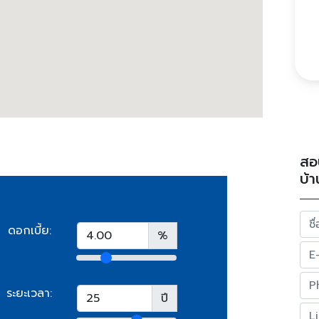
สอ
บ้า
ดอกเบี้ย:
%
ระยะเวลา:
ปี