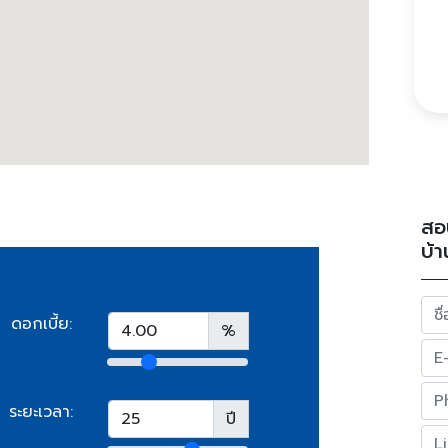
สอ
บ้า
ดอกเบี้ย:
%
ระยะเวลา:
ปี