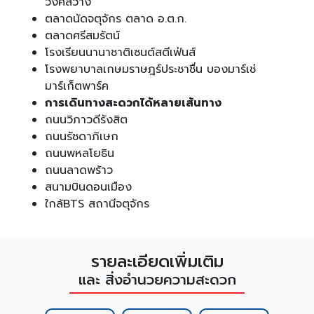
วงศ์สว่าง
ตลาดนัดจตุจักร ตลาด อ.ต.ก.
ตลาดศรีสมรัตน์
โรงเรียนนานาชาติเซนต์สตีเฟ่นส์
โรงพยาบาลเกษมราษฎร์ประชาชื่น บองมาร์เช่
มาร์เก็ตพาร์ค
การเดินทางสะดวกได้หลายเส้นทาง
ถนนวิภาวดีรังสิต
ถนนรัชดาภิเษก
ถนนพหลโยธิน
ถนนลาดพร้าว
สนามบินดอนเมือง
ใกล้BTS สถานีจตุจักร
รายละเอียดเพิ่มเติม
และ สิ่งอำนวยความสะดวก