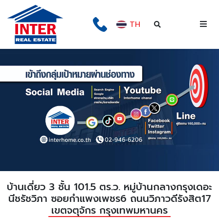
TH
บ้านเดี่ยว 3 ชั้น 101.5 ตร.ว. หมู่บ้านกลางกรุงเดอะ
นีชรัชวิภา ซอยกำแพงเพชร6 ถนนวิภาวดีรังสิต17
เขตจตุจักร กรุงเทพมหานคร