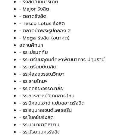
• รังสิตไนท์มาร์เก็ต
• Major รังสิต
• ตลาดรังสิต
• Tesco Lotus รังสิต
• ตลาดนัดพระรูปคลอง 2
• Mega รังสิต (อนาคต)
สถานศึกษา
• รร.เปรมฤทัย
• รร.เตรียมอุดมศึกษาพัฒนาการ ปทุมธานี
• รร.เตรียมบัณฑิต
• รร.ผ่องสุวรรณวิทยา
• รร.สายไหมฯ
• รร.ฤทธิยะวรรณาลัย
• รร.สารสาสน์วิเทศสายไหม
• รร.บีคอนเฮาส์ แย้มสอาดรังสิต
• รร.อนุบาลเซนต์แคเธอรีน
• รร.โชคชัยรังสิต
• รร.นานาชาติสยาม
• รร.มัธยมนครรังสิต