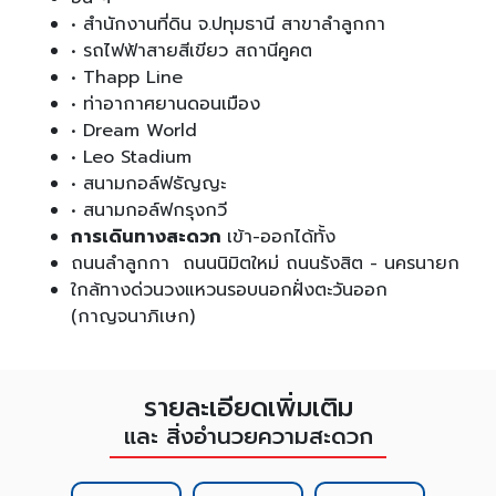
• สำนักงานที่ดิน จ.ปทุมธานี สาขาลำลูกกา
• รถไฟฟ้าสายสีเขียว สถานีคูคต
• Thapp Line
• ท่าอากาศยานดอนเมือง
• Dream World
• Leo Stadium
• สนามกอล์ฟธัญญะ
• สนามกอล์ฟกรุงกวี
การเดินทางสะดวก
เข้า-ออกได้ทั้ง
ถนนลำลูกกา ถนนนิมิตใหม่ ถนนรังสิต - นครนายก
ใกล้ทางด่วนวงแหวนรอบนอกฝั่งตะวันออก
(กาญจนาภิเษก)
รายละเอียดเพิ่มเติม
และ สิ่งอำนวยความสะดวก