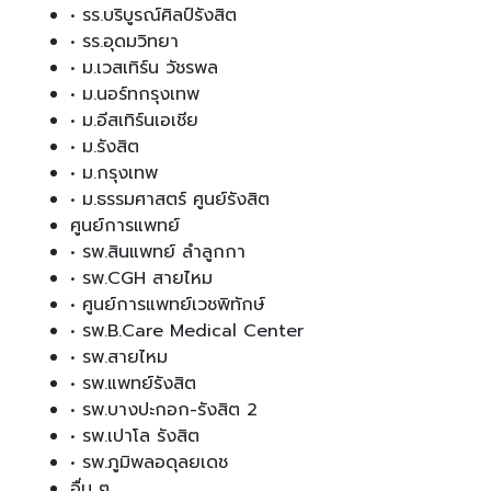
• รร.บริบูรณ์ศิลป์รังสิต
• รร.อุดมวิทยา
• ม.เวสเทิร์น วัชรพล
• ม.นอร์ทกรุงเทพ
• ม.อีสเทิร์นเอเชีย
• ม.รังสิต
• ม.กรุงเทพ
• ม.ธรรมศาสตร์ ศูนย์รังสิต
ศูนย์การแพทย์
• รพ.สินแพทย์ ลำลูกกา
• รพ.CGH สายไหม
• ศูนย์การแพทย์เวชพิทักษ์
• รพ.B.Care Medical Center
• รพ.สายไหม
• รพ.แพทย์รังสิต
• รพ.บางปะกอก-รังสิต 2
• รพ.เปาโล รังสิต
• รพ.ภูมิพลอดุลยเดช
อื่น ๆ