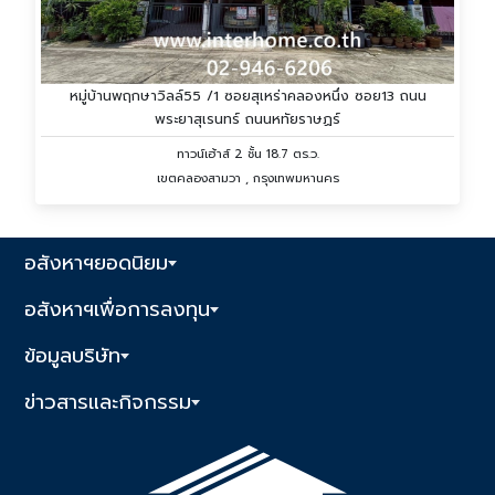
หมู่บ้านพฤกษาวิลล์55 /1 ซอยสุเหร่าคลองหนึ่ง ซอย13 ถนน
พระยาสุเรนทร์ ถนนหทัยราษฏร์
ทาวน์เฮ้าส์ 2 ชั้น 18.7 ตร.ว.
เขตคลองสามวา , กรุงเทพมหานคร
อสังหาฯยอดนิยม
อสังหาฯเพื่อการลงทุน
ข้อมูลบริษัท
ข่าวสารและกิจกรรม