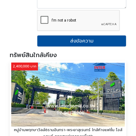
ส่งข้อความ
ทรัพย์สินใกล้เคียง
2,400,000 บาท
หมู่บ้านพฤกษาวิลล์6รามอินทรา-พระยาสุเรนทร์ ใกล้ห้างแฟชั่น ไอส์