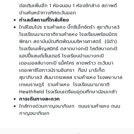
ต่อเติมเพิ่มอีก 1 ห้องนอน 1 ห้องซักล้าง สภาพดี
บ้านหันหน้าทางทิศตะวันออก
ทำเลดีสถานที่ใกล้เคียง
ใกล้โฮมโปร รามคำแหง บิ๊กซีเอ็กซ์ตร้า สุขาภิบาล3
โรงเรียนนานาชาติรามคำแหง โรงเรียนพร้อมมิตร
พิทยา สถาบันบัณฑิตพัฒนบริหารศาสตร์ (นิด้า)
โรงเรียนเพ็ญสมิทธ์ ตลาดบางกะปิ โลตัสบางกะปิ
แฮปปี้แลนด์เซ็นเตอร์ โรงเรียนบ้านบางกะปิ
เดอะมอลล์บางกะปิ แม็คโคร ลาดพร้าว ตะวันนา
เดอะพาซิโอทาวน์รามอินทรา ท๊อป มาร์เก็ต
สุขาภิบาล3 สัมมากรเพลส รามคำแหง โรงพยาบาล
เกษมราษฏร์ รามคำแหง โรงเรียนนานาชาติ
Heathfield โรงเรียนเตรียมอุดมศึกษาน้อมเกล้า
การเดินทางสะดวก
ใกล้ทางด่วนกาญจนาภิเษก ถนนรามคำแหง ถนน
กาญจนาภิเษก