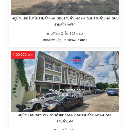
หมู่บ้านเออร์บาโน่รามคำแหง ซอยรามคำแหง94 ถนนรามคำแหง ถนน
รามคำแหง94
ทาวน์โฮม 2 ชั้น 23.1 ตร.ว.
เขตสะพานสูง , กรุงเทพมหานคร
4,100,000 บาท
หมู่บ้านนลินอเวนิว2 รามคำแหง144 ซอยรามคำแหง144 ถนน
รามคำแหง