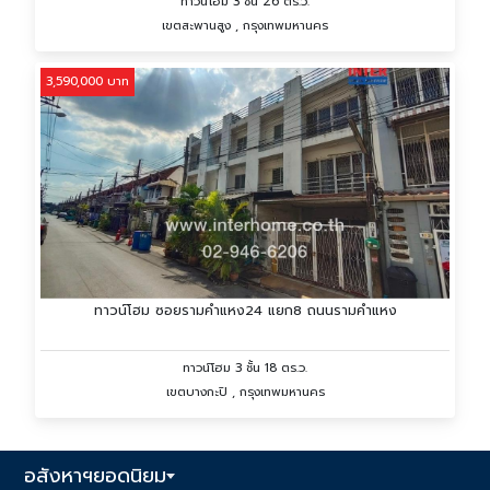
ทาวน์โฮม 3 ชั้น 26 ตร.ว.
เขตสะพานสูง , กรุงเทพมหานคร
3,590,000 บาท
ทาวน์โฮม ซอยรามคำแหง24 แยก8 ถนนรามคำแหง
ทาวน์โฮม 3 ชั้น 18 ตร.ว.
เขตบางกะปิ , กรุงเทพมหานคร
อสังหาฯยอดนิยม