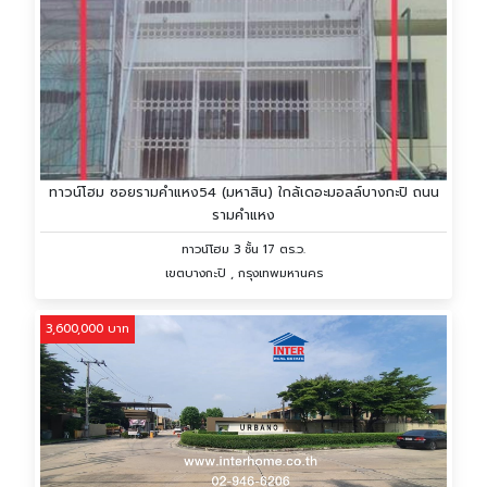
ทาวน์โฮม ซอยรามคำแหง54 (มหาสิน) ใกล้เดอะมอลล์บางกะปิ ถนน
รามคำแหง
ทาวน์โฮม 3 ชั้น 17 ตร.ว.
เขตบางกะปิ , กรุงเทพมหานคร
3,600,000 บาท