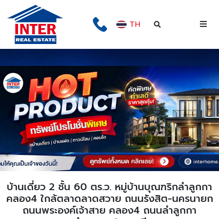
TH
บ้านเดี่ยว 2 ชั้น 60 ตร.ว. หมู่บ้านบุณฑริกลำลูกกา
คลอง4 ใกล้ตลาดลาดสวาย ถนนรังสิต-นครนายก
ถนนพระองค์เจ้าสาย คลอง4 ถนนลำลูกกา