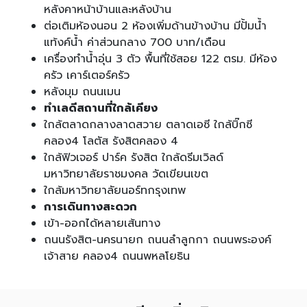
หลังคาหน้าบ้านและหลังบ้าน
ต่อเติมห้องนอน 2 ห้องเพิ่มด้านข้างบ้าน มีปั้มน้ำ
แท้งค์น้ำ ค่าส่วนกลาง 700 บาท/เดือน
เครื่องทำน้ำอุ่น 3 ตัว พื้นที่ใช้สอย 122 ตรม. มีห้อง
ครัว เคาร์เตอร์ครัว
หลังมุม ถนนเมน
ทำเลดีสถานที่ใกล้เคียง
ใกล้ตลาดกลางลาดสวาย ตลาดเอซี ใกล้บิ๊กซี
คลอง4 โลตัส รังสิตคลอง 4
ใกล้ฟิวเจอร์ ปาร์ค รังสิต ใกล้ดรีมเวิลด์
มหาวิทยาลัยราชมงคล วัดเขียนเขต
ใกล้มหาวิทยาลัยนอร์ทกรุงเทพ
การเดินทางสะดวก
เข้า-ออกได้หลายเส้นทาง
ถนนรังสิต-นครนายก ถนนลำลูกกา ถนนพระองค์
เจ้าสาย คลอง4 ถนนพหลโยธิน