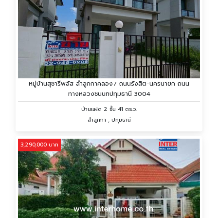
หมู่บ้านสุชารีพลัส ลำลูกกาคลอง7 ถนนรังสิต-นครนายก ถนน
ทางหลวงชนบทปทุมธานี 3004
บ้านเเฝด 2 ชั้น 41 ตร.ว.
ลำลูกกา , ปทุมธานี
3,290,000 บาท