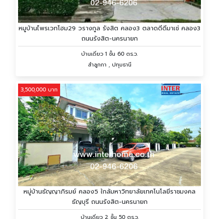
หมูบ้านไพรเวทโฮม29 วรางกูล รังสิต คลอง3 ตลาดดีดีมาเช่ คลอง3
ถนนรังสิต-นครนายก
บ้านเดี่ยว 1 ชั้น 60 ตร.ว.
ลำลูกกา , ปทุมธานี
3,500,000 บาท
หมู่บ้านธัญญาภิรมย์ คลอง5 ใกล้มหาวิทยาลัยเทคโนโลยีราชมงคล
ธัญบุรี ถนนรังสิต-นครนายก
บ้านเดี่ยว 2 ชั้น 50 ตร.ว.