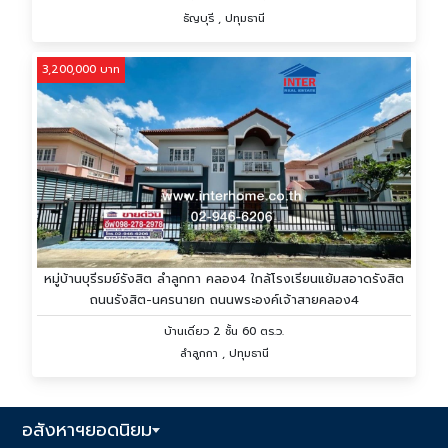
ธัญบุรี , ปทุมธานี
3,200,000 บาท
หมู่บ้านบุรีรมย์รังสิต ลำลูกกา คลอง4 ใกล้โรงเรียนแย้มสอาดรังสิต
ถนนรังสิต-นครนายก ถนนพระองค์เจ้าสายคลอง4
บ้านเดี่ยว 2 ชั้น 60 ตร.ว.
ลำลูกกา , ปทุมธานี
อสังหาฯยอดนิยม