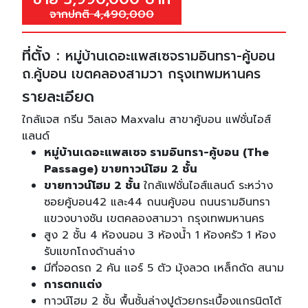
จากปกติ 4,490,000
ที่ตั้ง :
หมู่บ้านเดอะแพสเซจรามอินทรา-คู้บอน
ถ.คู้บอน เขตคลองสามวา กรุงเทพมหานคร
รายละเอียด
ใกล้แจส กรีน วิลเลจ Maxvalu สาขาคู้บอน แฟชั่นไอส์
แลนด์
หมู่บ้านเดอะแพสเซจ รามอินทรา-คู้บอน (The
Passage) ขายทาวน์โฮม 2 ชั้น
ขายทาวน์โฮม 2 ชั้น
ใกล้แฟชั่นไอส์แลนด์ ระหว่าง
ซอยคู้บอน42 และ44 ถนนคู้บอน ถนนรามอินทรา
แขวงบางชัน เขตคลองสามวา กรุงเทพมหานคร
สูง 2 ชั้น 4 ห้องนอน 3 ห้องน้ำ 1 ห้องครัว 1 ห้อง
รับแขกโถงด้านล่าง
มีที่จอดรถ 2 คัน แอร์ 5 ตัว มุ้งลวด เหล็กดัด สนาม
การตกแต่ง
ทาวน์โฮม 2 ชั้น พื้นชั้นล่างปูด้วยกระเบื้องแกรนิตโต้