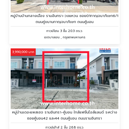
หมู่บ้านบ้านกลางเมือง รามอินทรา-วงแหวน ซอย01กาญจนาภิเษก6/1
ถนนคู่ขนานกาญจนาภิเษก ถนนคู้บอน
ทาวน์โฮม 3 ชั้น 20.3 ตร.ว.
เขตบางเขน , กรุงเทพมหานคร
3,990,000 บาท
หมู่บ้านเดอะแพสเซจ รามอินทรา-คู้บอน ใกล้แฟชั่นไอส์แลนด์ ระหว่าง
ซอยคู้บอน42 และ44 ถนนคู้บอน ถนนรามอินทรา
ทาวน์เฮ้าส์ 2 ชั้น 26.8 ตร.ว.