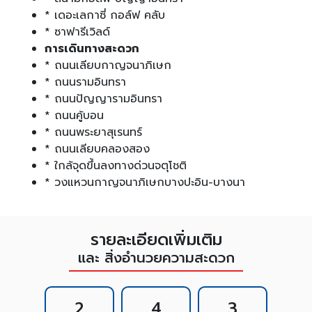
* เดอะเลกาซี่ กอล์ฟ คลับ
* ซาฟารีเวิลด์
การเดินทางสะดวก
* ถนนเลียบกาญจนาภิเษก
* ถนนรามอินทรา
* ถนนปัญญารามอินทรา
* ถนนคู้บอน
* ถนนพระยาสุเรนทร์
* ถนนเลียบคลองสอง
* ใกล้จุดขึ้นลงทางด่วนจตุโชติ
* วงแหวนกาญจนาภิเษกบางปะอิน-บางนา
รายละเอียดเพิ่มเติม
และ สิ่งอำนวยความสะดวก
2
4
3