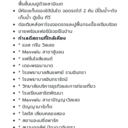
พื้นชั้นบนปูด้วยลามิเนต
มีห้องเก็บของใต้บันได จอดรถได้ 2 คัน มีปั้มน้ำ+ถัง
เก็บน้ำ ตู้เย็น ทีวี
ต่อเติมหลังคาโรงจอดรถและปูพื้นกระเบื้องเรียบร้อย
ขายพร้อมเฟอร์นิเจอร์ในบ้าน
ทำเลดีสถานที่ใกล้เคียง
* แจส กรีน วิลเลจ
* Maxvalu สาขาคู้บอน
* แฟชั่นไอส์แลนด์
* เดอะพรอมานาด
* โรงพยาบาลสินแพทย์ รามอินทรา
* โรงพยาบาลอินทรารัตน์
* วิทยาลัยบริหารธุรกิจและการท่องเที่ยว
* โรงเรียนสาธิตพัฒนา
* Maxvalu สาขาปัญญาวิลเลจ
* ปัญญามาร์เก็ต
* โลตัส เลียบคลองสอง
* สยามอะเมซิ่งพาร์ค
* สนามกอล์ฟ ปัญญาอินทรา