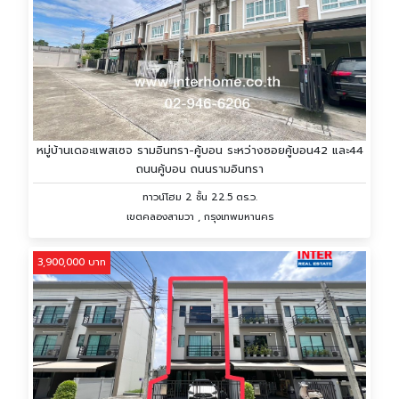
หมู่บ้านเดอะแพสเซจ รามอินทรา-คู้บอน ระหว่างซอยคู้บอน42 และ44
ถนนคู้บอน ถนนรามอินทรา
ทาวน์โฮม 2 ชั้น 22.5 ตร.ว.
เขตคลองสามวา , กรุงเทพมหานคร
3,900,000 บาท