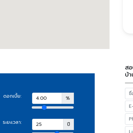
สอ
บ้า
ดอกเบี้ย:
%
ระยะเวลา:
ปี