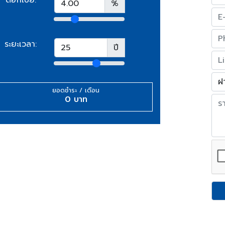
%
ระยะเวลา:
ปี
ยอดชำระ / เดือน
0 บาท