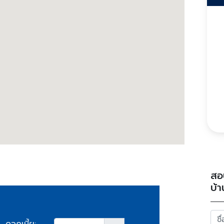
สอ
บ้า
ดอกเบี้ย: