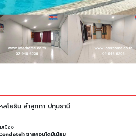
หลโยธิน ลำลูกกา ปทุมธานี
ุมเมือง
k Condotel) ขายคอนโดมิเนียม