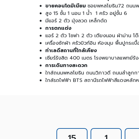
ขายคอนโดมิเนียม
ซอยพหลโยธิน72 ถนนพหล
สูง 15 ชั้น 1 นอน 1 น้ำ 1 ครัว อยู่ชั้น 6
มีแอร์ 2 ตัว มุ้งลวด เหล็กดัด
การตกแต่ง
แอร์ 2 ตัว โซฟา 2 ตัว เตียงนอน ผ้าม่าน โต๊ะเครื
เครื่องซักผ้า ครัวบิวท์อิน ห้องมุม พื้นปูกระเ
ทำเลดีสถานที่ใกล้เคียง
เซียร์รังสิต 400 เมตร โรงพยาบาลแพทย์รังสิ
การเดินทางสะดวก
ใกล้ถนนพหลโยธิน ถนนวิภาวดี ถนนลำลูกก
ใกล้รถไฟฟ้า BTS สถานีรถไฟฟ้าสีแดงหลักห
15
1