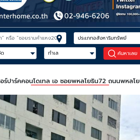
ค้นหาเลย
เวอร์ปาร์คคอนโดเทล เอ ซอยพหลโยธิน72 ถนนพหลโยธ