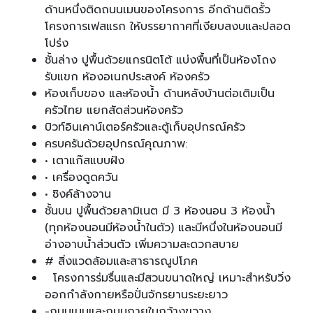
ด้านหนึ่งติดถนนเมนของโครงการ อีกด้านติดรั้ว
โครงการเฟสแรก ให้บรรยากาศที่เงียบสงบและปลอด
โปร่ง
ชั้นล่าง ปูพื้นด้วยแกรนิตโต้ แบ่งพื้นที่เป็นห้องโถง
รับแขก ห้องอเนกประสงค์ ห้องครัว
ห้องเก็บของ และห้องน้ำ ด้านหลังบ้านต่อเติมเป็น
ครัวไทย แยกสัดส่วนห้องครัว
บิวท์อินเคาน์เตอร์ครัวและตู้เก็บอุปกรณ์ครัว
ครบครันด้วยอุปกรณ์คุณภาพ:
• เตาแก๊สแบบฝัง
• เครื่องดูดควัน
• ซิงค์ล้างจาน
ชั้นบน ปูพื้นด้วยลามิเนต มี 3 ห้องนอน 3 ห้องน้ำ
(ทุกห้องนอนมีห้องน้ำในตัว) และมีหนึ่งในห้องนอนมี
อ่างอาบน้ำส่วนตัว เพิ่มความสะดวกสบาย
# สิ่งแวดล้อมและสาธารณูปโภค
โครงการร่มรื่นและมีสวนขนาดใหญ่ เหมาะสำหรับวิ่ง
ออกกำลังกายหรือปั่นจักรยานระยะยาว
-ถนนเมนและถนนภายในกว้างขวาง