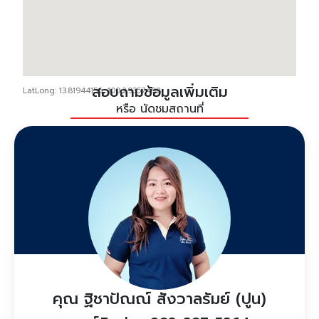
สอบถามข้อมูลเพิ่มเติม
LatLong: 13.81944156, 100.29357498
หรือ นัดชมสถานที่
คุณ ฐิชาปัณณ์ สังวาลรัมย์ (ปูน)