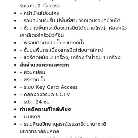
รับแขก, 2 ที่จอดรถ
- หน้าบ้านไม่ชนใคร
- รอบๆบ้านร่มรื่น มีพื้นที่สามารถเดินรอบๆบ้านได้
- ชั้นล่างพื้นกระเบื้องแกรนิตโต้ขนาดใหญ่ ห้องครัว
เคาน์เตอร์ครัวบิวท์อิน
- พร้อมติดตั้งปั้มน้ำ + แทงค์น้ำ
- ชั้นบนพื้นกระเบื้องแกรนิตโต้ขนาดใหญ่
- แอร์ติดผนัง 2 เครื่อง, เครื่องทำน้ำอุ่น 1 เครื่อง
สิ่งอำนวยความสะดวก
- สวนหย่อม
- สระว่ายน้ำ
- ระบบ Key Card Access
- กล้องวงจรปิด CCTV
- รปภ. 24 ชม.
ทำเลดีสถานที่ใกล้เคียง
- ม.มหิดล
- รร.มหิดลวิทยานุสรณ์,รร.สาธิตนานาชาติ
มหาวิทยาลัยมหิดล