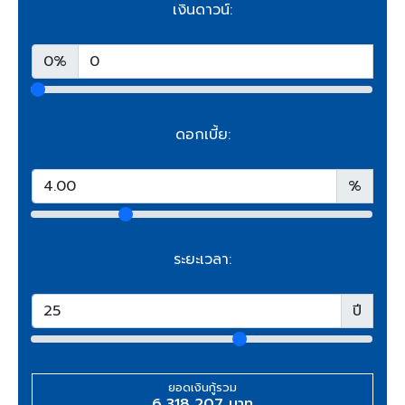
เงินดาวน์:
0%
ดอกเบี้ย:
%
ระยะเวลา:
ปี
ยอดเงินกู้รวม
6,318,207 บาท