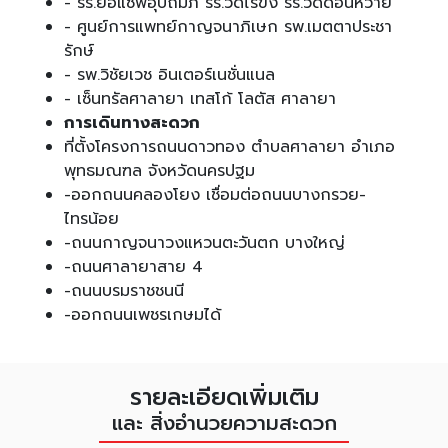
- รร.ยอแซฟอุปถัมภ์ รร.วัดไร่ขิง รร.วัดดอนหวาย
- ศูนย์การแพทย์กาญจนาภิเษก รพ.เมตตาประชา
รักษ์
- รพ.วิชัยเวช อินเตอร์เนชั่นแนล
- เซ็นทรัลศาลายา เทสโก้ โลตัส ศาลายา
การเดินทางสะดวก
ที่ตั้งโครงการถนนดาวทอง ตำบลศาลายา อำเภอ
พุทธมณฑล จังหวัดนครปฐม
-ออกถนนคลองโยง เชื่อมต่อถนนบางกรวย-
ไทรน้อย
-ถนนกาญจนาวงแหวนตะวันตก บางใหญ่
-ถนนศาลายาสาย 4
-ถนนบรมราชชนนี
-ออกถนนเพชรเกษมได้
รายละเอียดเพิ่มเติม
และ สิ่งอำนวยความสะดวก