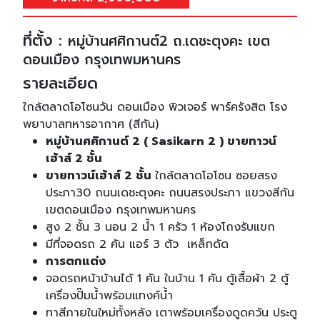
ที่ตั้ง :
หมู่บ้านศศิกานต์2 ถ.เดชะตุงคะ เขต
ดอนเมือง กรุงเทพมหานคร
รายละเอียด
ใกล้ตลาดโอโซนวัน ดอนเมือง พิวเจอร์ พาร์ครังสิต โรง
พยาบาลทหารอากาศ (สีกัน)
หมู่บ้านศศิกานต์ 2 ( Sasikarn 2 ) ขายทาวน์
เฮ้าส์ 2 ชั้น
ขายทาวน์เฮ้าส์ 2 ชั้น
ใกล้ตลาดโอโซน ซอยสรง
ประภา30 ถนนเดชะตุงคะ ถนนสรงประภา แขวงสีกัน
เขตดอนเมือง กรุงเทพมหานคร
สูง 2 ชั้น 3 นอน 2 น้ำ 1 ครัว 1 ห้องโถงรับแขก
มีที่จอดรถ 2 คัน แอร์ 3 ตัว เหล็กดัด
การตกแต่ง
จอดรถหน้าบ้านได้ 1 คัน ในบ้าน 1 คัน ตู้เสื้อผ้า 2 ตู้
เครื่องปั๊มน้ำพร้อมแทงค์น้ำ
ทาสีภายในใหม่ทั้งหลัง เตาพร้อมเครื่องดูดควัน ประตู