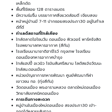
เหล็กดัด
พื้นที่ใช้สอย 128 ตารางเมตร
มีความร่มรื่น บรรยากาศสิ่งแวดล้อมดี เงียบสงบ
หน้าหมู่บ้านมี 7-11 ปากซอยสรงประภา30 อยู่ในทำเล
ดีที่ดี
ทำเลดีสถานที่ใกล้เคียง
ใกล้ตลาดโอโซนวัน ดอนเมือง พิวเจอร์ พาร์ครังสิต
โรงพยาบาลทหารอากาศ (สีกัน)
โรงเรียนนานาชาติฮาร์โรว์ กรุงเทพ โรงเรียน
ดอนเมืองทหารอากาศบำรุง
ใกล้แฮปปี้ อเวนิว โรบินสันศรีสมาน โลตัสแจ้งวัฒนะ
ใกล้สน.ดอนเมือง
หน่วยบัญชาการทหารพัฒนา ศูนย์พัฒนากีฬา
เยาวชน ทอ. (ทุ่งสีกัน)
วัดดอนเมือง พระอารามหลวง ตลาดใหม่ดอนเมือง
วิทยาลัยเทคนิคดอนเมือง
การเดินทางสะดวก
หมู่บ้านในเมืองใหม่ดอนเมือง สรงประภา30 เข้า-
ออกได้หลายเส้นทาง