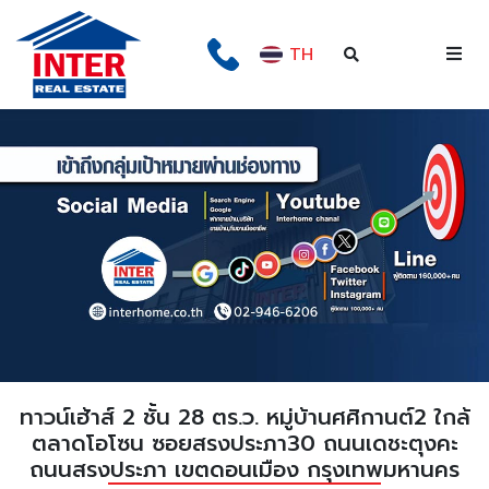
TH
ทาวน์เฮ้าส์ 2 ชั้น 28 ตร.ว. หมู่บ้านศศิกานต์2 ใกล้
ตลาดโอโซน ซอยสรงประภา30 ถนนเดชะตุงคะ
ถนนสรงประภา เขตดอนเมือง กรุงเทพมหานคร