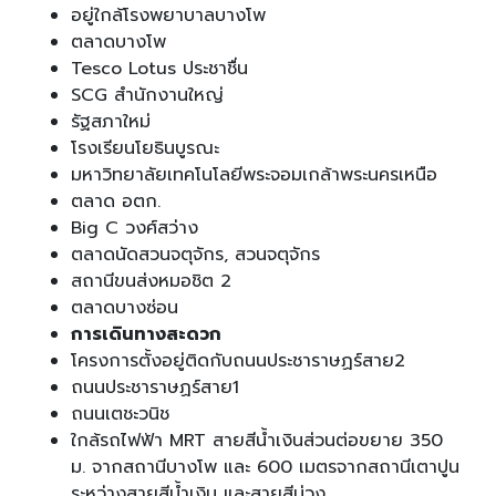
อยู่ใกล้โรงพยาบาลบางโพ
ตลาดบางโพ
Tesco Lotus ประชาชื่น
SCG สำนักงานใหญ่
รัฐสภาใหม่
โรงเรียนโยธินบูรณะ
มหาวิทยาลัยเทคโนโลยีพระจอมเกล้าพระนครเหนือ
ตลาด อตก.
Big C วงศ์สว่าง
ตลาดนัดสวนจตุจักร, สวนจตุจักร
สถานีขนส่งหมอชิต 2
ตลาดบางซ่อน
การเดินทางสะดวก
โครงการตั้งอยู่ติดกับถนนประชาราษฏร์สาย2
ถนนประชาราษฏร์สาย1
ถนนเตชะวนิช
ใกล้รถไฟฟ้า MRT สายสีน้ำเงินส่วนต่อขยาย 350
ม. จากสถานีบางโพ และ 600 เมตรจากสถานีเตาปูน
ระหว่างสายสีน้ำเงิน และสายสีม่วง