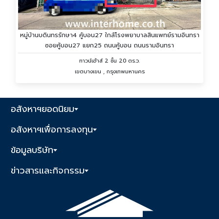
หมู่บ้านบดินทรรักษา4 คู้บอน27 ใกล้โรงพยาบาลสินแพทย์รามอินทรา
ซอยคู้บอน27 แยก25 ถนนคู้บอน ถนนรามอินทรา
ทาวน์เฮ้าส์ 2 ชั้น 20 ตร.ว.
เขตบางเขน , กรุงเทพมหานคร
อสังหาฯยอดนิยม
อสังหาฯเพื่อการลงทุน
ข้อมูลบริษัท
ข่าวสารและกิจกรรม