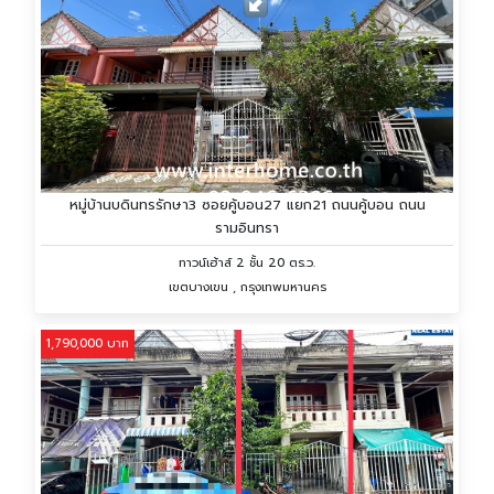
หมู่บ้านบดินทรรักษา3 ซอยคู้บอน27 แยก21 ถนนคู้บอน ถนน
รามอินทรา
ทาวน์เฮ้าส์ 2 ชั้น 20 ตร.ว.
เขตบางเขน , กรุงเทพมหานคร
1,790,000 บาท