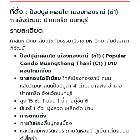
ที่ตั้ง :
ป๊อปปูล่าคอนโด เมืองทองธานี (ซี1)
ถ.แจ้งวัฒนะ ปากเกร็ด นนทบุรี
รายละเอียด
ใกล้มหาวิทยาลัยสุโขทัยธรรมาธิราช มหาวิทยาลัยปัญญา
ภิวัฒน์
ป๊อปปูล่าคอนโด เมืองทองธานี (ซี1) ( Popular
Condo Muangthong Thani (C1) ) ขาย
คอนโดมิเนียม
ขายคอนโดมิเนียม
ใกล้เมืองทองธานี ถนน
แจ้งวัฒนะ ถนนป๊อปปูล่า 4 ตำบลบางพัง อำเภอ
ปากเกร็ด จังหวัดนนทบุรี
สูง 15 ชั้น 1 นอน 1 น้ำ อยู่ชั้น 6
มีแอร์ 1 ตัว มุ้งลวด เหล็กดัด ม่าน
การตกแต่ง
ภายในห้องพื้นปูกระเบื้อง
และมีแถมเฟอร์นิเจอร์ ภายในห้องมี ตู้เย็น เตียงนอน
ตู้เสื้อผ้า