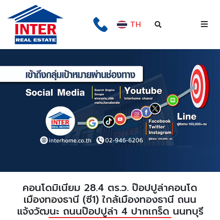
TH
คอนโดมิเนียม 28.4 ตร.ว. ป๊อปปูล่าคอนโด
เมืองทองธานี (ซี1) ใกล้เมืองทองธานี ถนน
แจ้งวัฒนะ ถนนป๊อปปูล่า 4 ปากเกร็ด นนทบุรี