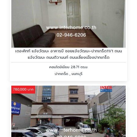
เดอะคิทท์ แจ้งวัฒนะ อาคารบี ซอยแจ้งวัฒนะ-ปากเกร็ด11/1 ถนน
แจ้งวัฒนะ ถนนติวานนท์ ถนนเลี่ยงเมืองปากเกร็ด
คอนโดมิเนียม 28.71 ตร.ม.
ปากเกร็ด , นนทบุรี
780,000 บาท