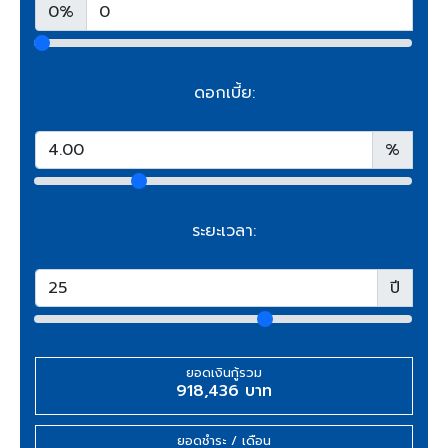
0%
ดอกเบี้ย:
%
ระยะเวลา:
ปี
ยอดเงินกู้รวม
918,436 บาท
ยอดชำระ / เดือน