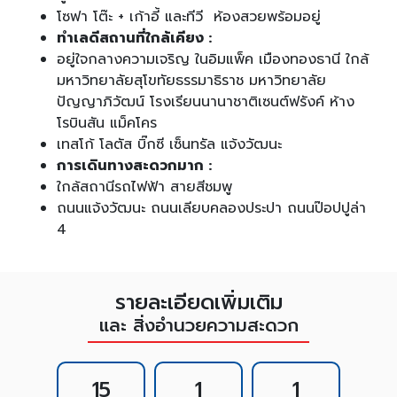
โซฟา โต๊ะ + เก้าอี้ และทีวี ห้องสวยพร้อมอยู่
ทำเลดีสถานที่ใกล้เคียง :
อยู่ใจกลางความเจริญ ในอิมแพ็ค เมืองทองธานี ใกล้
มหาวิทยาลัยสุโขทัยธรรมาธิราช มหาวิทยาลัย
ปัญญาภิวัฒน์ โรงเรียนนานาชาติเซนต์ฟรังค์ ห้าง
โรบินสัน แม็คโคร
เทสโก้ โลตัส บิ๊กซี เซ็นทรัล แจ้งวัฒนะ
การเดินทางสะดวกมาก :
ใกล้สถานีรถไฟฟ้า สายสีชมพู
ถนนแจ้งวัฒนะ ถนนเลียบคลองประปา ถนนป๊อปปูล่า
4
รายละเอียดเพิ่มเติม
และ สิ่งอำนวยความสะดวก
15
1
1