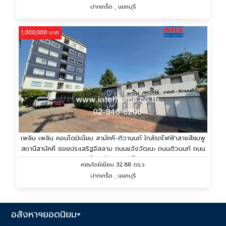
ปากเกร็ด , นนทบุรี
1,000,000 บาท
เพลิน เพลิน คอนโดมิเนียม สามัคคี-ติวานนท์ ใกล้รถไฟฟ้าสายสีชมพู
สถานีสามัคคี ซอยประเสริฐอิสลาม ถนนแจ้งวัฒนะ ถนนติวนนท์ ถนน
เลี่ยงเมืองปากเกร็ด
คอนโดมิเนียม 32.88 ตร.ว.
ปากเกร็ด , นนทบุรี
อสังหาฯยอดนิยม