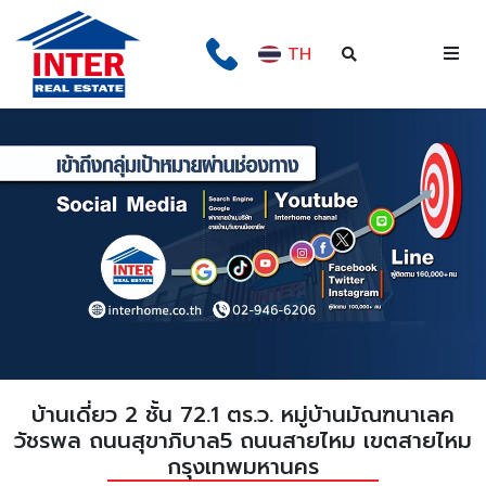
TH
บ้านเดี่ยว 2 ชั้น 72.1 ตร.ว. หมู่บ้านมัณฑนาเลค
วัชรพล ถนนสุขาภิบาล5 ถนนสายไหม เขตสายไหม
กรุงเทพมหานคร