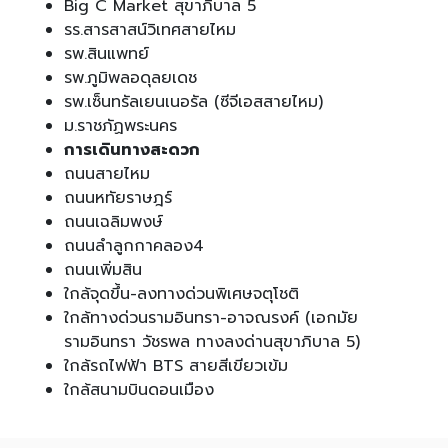
Big C Market สุขาภิบาล 5
รร.สารสาสน์วิเทศสายไหม
รพ.สินแพทย์
รพ.ภูมิพลอดุลยเดช
รพ.เซ็นทรัลเยนเนอรัล (ซีจีเอสสายไหม)
ม.ราชภัฏพระนคร
การเดินทางสะดวก
ถนนสายไหม
ถนนหทัยราษฎร์
ถนนเฉลิมพงษ์
ถนนลำลูกกาคลอง4
ถนนเพิ่มสิน
ใกล้จุดขึ้น-ลงทางด่วนพิเศษจตุโชติ
ใกล้ทางด่วนรามอินทรา-อาจณรงค์ (เอกมัย
รามอินทรา วัชรพล ทางลงด่านสุขาภิบาล 5)
ใกล้รถไฟฟ้า BTS สายสีเขียวเข้ม
ใกล้สนามบินดอนเมือง