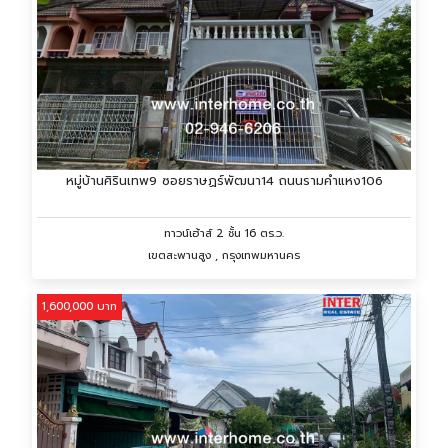
หมู่บ้านศิรินเทพ9 ซอยราษฏร์พัฒนา14 ถนนรามคำแหง106
ทาวน์เฮ้าส์ 2 ชั้น 16 ตร.ว.
เขตสะพานสูง , กรุงเทพมหานคร
1,600,000 บาท