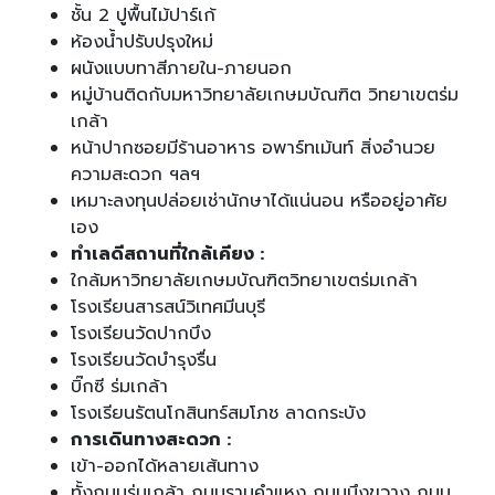
ชั้น 2 ปูพื้นไม้ปาร์เก้
ห้องน้ำปรับปรุงใหม่
ผนังแบบทาสีภายใน-ภายนอก
หมู่บ้านติดกับมหาวิทยาลัยเกษมบัณฑิต วิทยาเขตร่ม
เกล้า
หน้าปากซอยมีร้านอาหาร อพาร์ทเม้นท์ สิ่งอำนวย
ความสะดวก ฯลฯ
เหมาะลงทุนปล่อยเช่านักษาได้แน่นอน หรืออยู่อาศัย
เอง
ทำเลดีสถานที่ใกล้เคียง :
ใกล้มหาวิทยาลัยเกษมบัณฑิตวิทยาเขตร่มเกล้า
โรงเรียนสารสน์วิเทศมีนบุรี
โรงเรียนวัดปากบึง
โรงเรียนวัดบำรุงรื่น
บิ๊กซี ร่มเกล้า
โรงเรียนรัตนโกสินทร์สมโภช ลาดกระบัง
การเดินทางสะดวก :
เข้า-ออกได้หลายเส้นทาง
ทั้งถนนร่มเกล้า ถนนรามคำแหง ถนนบึงขวาง ถนน