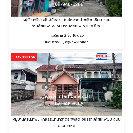
หมู่บ้านศรีประจักษ์วิลล่า2 ใกล้ตลาดน้ำขวัญ-เรียม ซอย
รามคำแหง156 ถนนรามคำแหง ถนนเสรีไทย
ทาวน์เฮ้าส์ 2 ชั้น 16 ตร.ว.
เขตบางกะปิ , กรุงเทพมหานคร
1,998,000 บาท
หมู่บ้านศิรินเทพ5 ใกล้ร.ร.นานาชาติฮีทฟิลด์ ซอยรามคำแหง138 ถนน
รามคำแหง