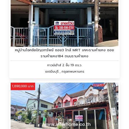
หมู่บ้านโชคชัยปัญจทรัพย์ ซอย3 ใกล้ MRT เคหะรามคำแหง ซอย
รามคำแหง184 ถนนรามคำแหง
ทาวน์เฮ้าส์ 2 ชั้น 19 ตร.ว.
เขตมีนบุรี , กรุงเทพมหานคร
1,690,000 บาท