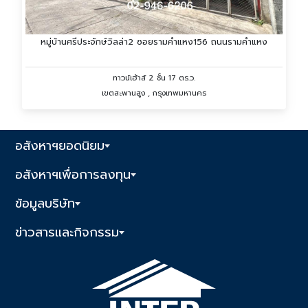
หมู่บ้านศรีประจักษ์วิลล่า2 ซอยรามคำแหง156 ถนนรามคำแหง
ทาวน์เฮ้าส์ 2 ชั้น 17 ตร.ว.
เขตสะพานสูง , กรุงเทพมหานคร
อสังหาฯยอดนิยม
อสังหาฯเพื่อการลงทุน
ข้อมูลบริษัท
ข่าวสารและกิจกรรม