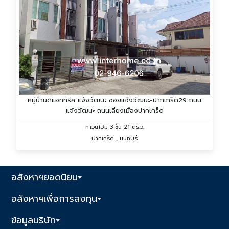
หมู่บ้านดิแอททริค แจ้งวัฒนะ ซอยแจ้งวัฒนะ-ปากเกร็ด29 ถนน
แจ้งวัฒนะ ถนนเลี่ยงเมืองปากเกร็ด
ทาวน์โฮม 3 ชั้น 21 ตร.ว.
ปากเกร็ด , นนทบุรี
อสังหาฯยอดนิยม
อสังหาฯเพื่อการลงทุน
ข้อมูลบริษัท