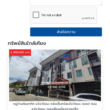
ส่งข้อความ
ทรัพย์สินใกล้เคียง
2,990,000 บาท
หมู่บ้านดิแอททิค แจ้งวัฒนะ หลังเซ็นทรัลแจ้งวัฒนะ ซอย3 ถนน
แจ้งวัฒนะ ถนนเลี่ยงเมืองปากเกร็ด