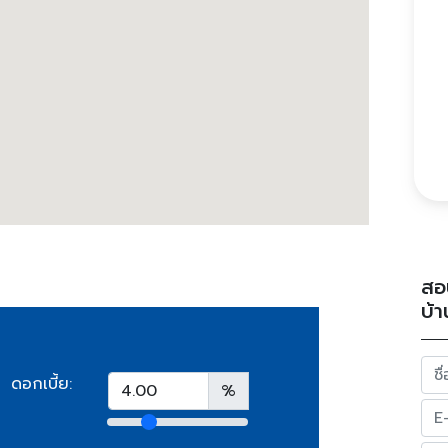
สอ
บ้า
ดอกเบี้ย:
%