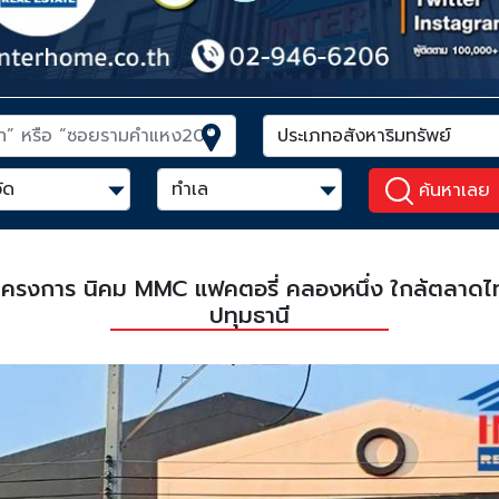
ค้นหาเลย
.ว. โครงการ นิคม MMC แฟคตอรี่ คลองหนึ่ง ใกล้ตล
ปทุมธานี