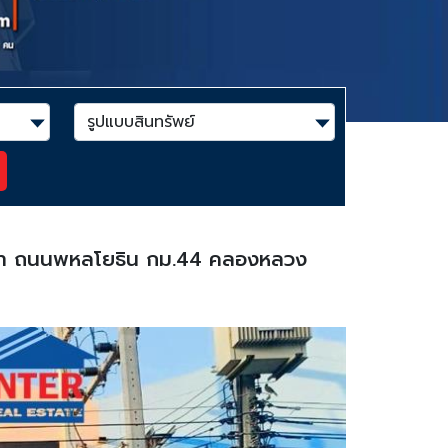
าดไท ถนนพหลโยธิน กม.44 คลองหลวง