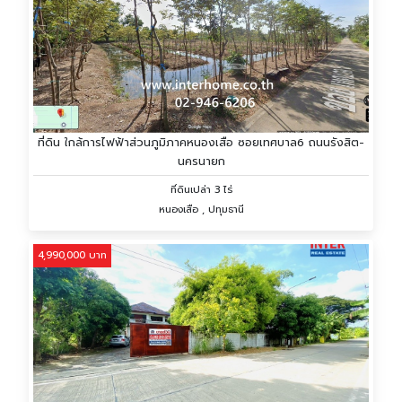
ที่ดิน ใกล้การไฟฟ้าส่วนภูมิภาคหนองเสือ ซอยเทศบาล6 ถนนรังสิต-
นครนายก
ที่ดินเปล่า 3 ไร่
หนองเสือ , ปทุมธานี
4,990,000 บาท