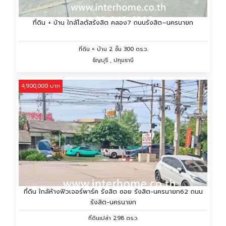
ที่ดิน + บ้าน ใกล้โลตัสรังสิต คลอง7 ถนนรังสิต–นครนายก
ที่ดิน + บ้าน 2 ชั้น 300 ตร.ว.
ธัญบุรี , ปทุมธานี
4,900,000 บาท
ที่ดิน ใกล้ห้างฟิวเจอร์พาร์ค รังสิต ซอย รังสิต-นครนายก62 ถนน
รังสิต-นครนายก
ที่ดินเปล่า 298 ตร.ว.