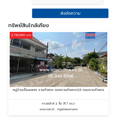
ส่งข้อความ
ทรัพย์สินใกล้เคียง
3,790,000 บาท
หมู่บ้านเรือนเพชร รามคำแหง ซอยรามคำแหง123 ถนนรามคำแหง
ทาวน์เฮ้าส์ 2 ชั้น 31.7 ตร.ว.
เขตบางกะปิ , กรุงเทพมหานคร