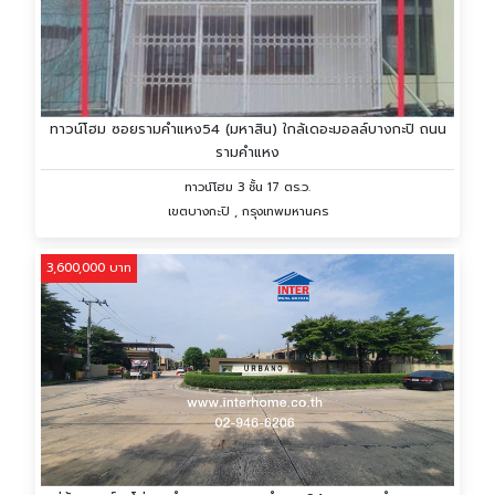
ทาวน์โฮม ซอยรามคำแหง54 (มหาสิน) ใกล้เดอะมอลล์บางกะปิ ถนน
รามคำแหง
ทาวน์โฮม 3 ชั้น 17 ตร.ว.
เขตบางกะปิ , กรุงเทพมหานคร
3,600,000 บาท