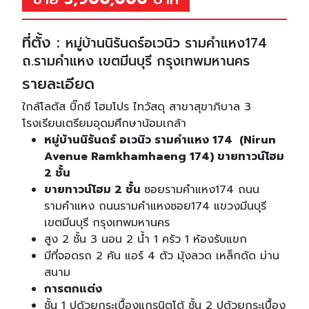
ที่ตั้ง :
หมู่บ้านนิรันดร์อเวนิว รามคำแหง174
ถ.รามคำแหง เขตมีนบุรี กรุงเทพมหานคร
รายละเอียด
ใกล้โลตัส บิ๊กซี โฮมโปร ไทวัสดุ สาขาสุขาภิบาล 3
โรงเรียนเตรียมอุดมศึกษาน้อมเกล้า
หมู่บ้านนิรันดร์ อเวนิว รามคำแหง 174 (Nirun
Avenue Ramkhamhaeng 174) ขายทาวน์โฮม
2 ชั้น
ขายทาวน์โฮม 2 ชั้น
ซอยรามคำแหง174 ถนน
รามคำแหง ถนนรามคำแหงซอย174 แขวงมีนบุรี
เขตมีนบุรี กรุงเทพมหานคร
สูง 2 ชั้น 3 นอน 2 น้ำ 1 ครัว 1 ห้องรับแขก
มีที่จอดรถ 2 คัน แอร์ 4 ตัว มุ้งลวด เหล็กดัด ม่าน
สนาม
การตกแต่ง
ชั้น 1 ปูด้วยกระเบื้องแกรนิตโต้ ชั้น 2 ปูด้วยกระเบื้อง