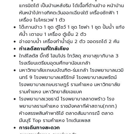
แกรนิตโต้ เป็นบ้านหลังริม ได้เนื้อที่ด้านข้าง หน้าบ้าน
หันหน้าไปทางทิศตะวันออกเฉียงใต้ เครื่องซักฟ้า 1
เครื่อง ไมโครเวฟ 1 ตัว
โต๊ะทานข้าว 1 ชุด ตู้โชว์ 1 ชุด โซฟา 1 ชุด ปั้มน้ำ แท้ง
ค์น้ำ เตาอบ 1 เครื่อง ตู้เย็น 2 ตัว
อ่างอาบน้ำ เครื่องทำน้ำอุ่น 2 ตัว จอดรถได้ 2 คัน
ทำเลดีสถานที่ใกล้เคียง
ใกล้โลตัส บิ๊กซี โฮมโปร ไทวัสดุ สาขาสุขาภิบาล 3
โรงเรียนเตรียมอุดมศึกษาน้อมเกล้า
มหาวิทยาลัยเกษมบัณฑิต-ร่มเกล้า โรงพยาบาลนวมิ
นทร์ 9 โรงพยาบาลเสรีรักษ์ โรงพยาบาลนพรัตน์
โรงพยาบาลเกษมราษฎร์ รามคำแหง มหาวิทยาลัย
รามคำแหง มหาวิทยาลัยเอแบค
โรงพยาบาลเวชธานี โรงพยาบาลลาดพร้าว โรง
พยาบาลรามคำแหง ราชมังคลากีฬาสถาน(กกท.)
ห้างสรรพสินค้าพาซิโอ้ ตลาดสัมมากรณื ตลาด
มีนบุรี Top รามคำแหง โกเด้นเพลส
การเดินทางสะดวก