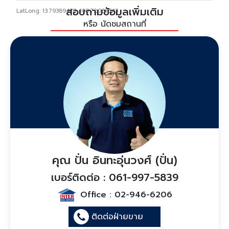
สอบถามข้อมูลเพิ่มเติม
LatLong: 13.79389473, 100.72067543
หรือ นัดชมสถานที่
คุณ ปั่น อินทะอุ่นวงศ์ (ปั่น)
เบอร์ติดต่อ : 061-997-5839
Office :
02-946-6206
ติดต่อฝ่ายขาย