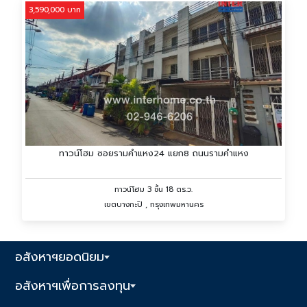
3,590,000 บาท
ทาวน์โฮม ซอยรามคำแหง24 แยก8 ถนนรามคำแหง
ทาวน์โฮม 3 ชั้น 18 ตร.ว.
เขตบางกะปิ , กรุงเทพมหานคร
อสังหาฯยอดนิยม
อสังหาฯเพื่อการลงทุน