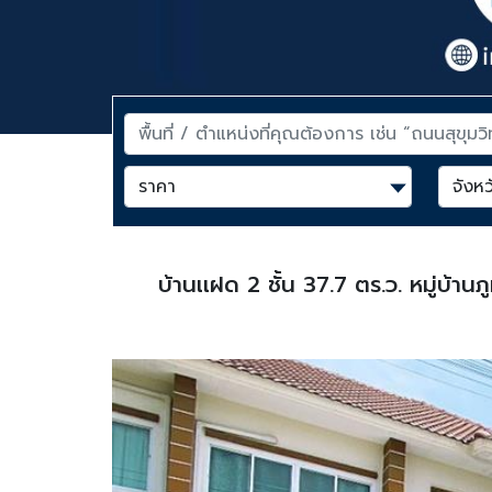
บ้านเเฝด 2 ชั้น 37.7 ตร.ว. หมู่บ้