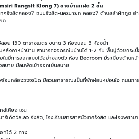
oomsiri Rangsit Klong 7) ขายบ้านเเฝด 2 ชั้น
ทวิเทศรังสิตคลอง7 ถนนรังสิต-นครนายก คลอง7 ตำบลลำผักกูด อ
แขก
ที่ใช้สอย 130 ตารางเมตร ขนาด 3 ห้องนอน 3 ห้องน้ำ
ิมหลังคาหน้าบ้าน สามารถจอดรถในบ้านได้ 1-2 คัน พื้นปูด้วยกระเบื
ภายในมีการออกแบบไว้อย่างลงตัว ห้อง Bedroom มีระเบียงด้านหน
ล่งสบาย มีลมพัดเข้าออกเย็นสบาย
้อมกล้องวงจรปิด มีสวนสาธารณะเป็นที่พักผ่อนหย่อนใจ ถนนภายใน
ล้เคียง เช่น
 มาร์เก็ตวิลเลจ รังสิต, โรงเรียนสารสาสน์วิเทศรังสิต และโรงพยาบาล
ออกได้ 2 ทาง