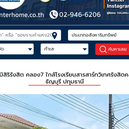
ค้นหาเลย
านภูมิสิริรังสิต คลอง7 ใกล้โรงเรียนสารสาร์ทวิเทศร
ธัญบุรี ปทุมธานี