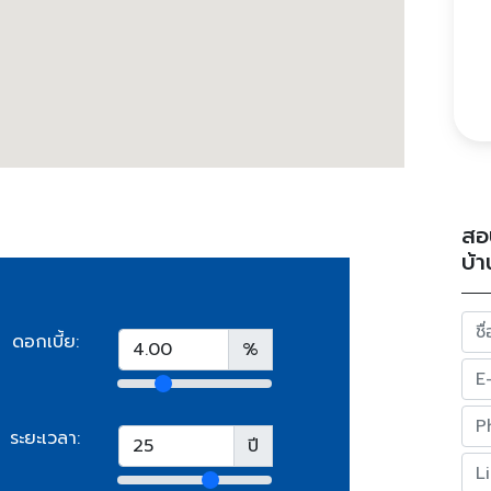
สอ
บ้า
ดอกเบี้ย:
%
ระยะเวลา:
ปี