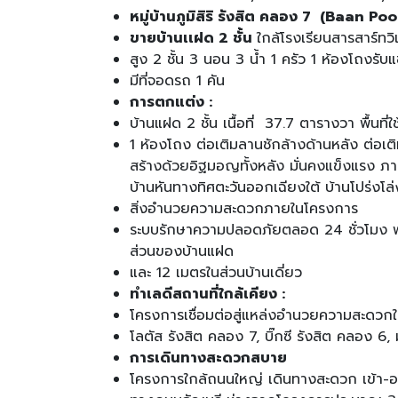
หมู่บ้านภูมิสิริ รังสิต คลอง 7 (Baan P
ขายบ้านเเฝด 2 ชั้น
ใกล้โรงเรียนสารสาร์
สูง 2 ชั้น 3 นอน 3 น้ำ 1 ครัว 1 ห้องโถงรับ
มีที่จอดรถ 1 คัน
การตกแต่ง :
บ้านแฝด 2 ชั้น เนื้อที่ 37.7 ตารางวา พื้น
1 ห้องโถง ต่อเติมลานชักล้างด้านหลัง ต่อเต
สร้างด้วยอิฐมอญทั้งหลัง มั่นคงแข็งแรง 
บ้านหันทางทิศตะวันออกเฉียงใต้ บ้านโปร่งโ
สิ่งอำนวยความสะดวกภายในโครงการ
ระบบรักษาความปลอดภัยตลอด 24 ชั่วโมง พร
ส่วนของบ้านแฝด
และ 12 เมตรในส่วนบ้านเดี่ยว
ทำเลดีสถานที่ใกล้เคียง :
โครงการเชื่อมต่อสู่แหล่งอำนวยความสะดวกใก
โลตัส รังสิต คลอง 7, บิ๊กซี รังสิต คลอง 6,
การเดินทางสะดวกสบาย
โครงการใกล้ถนนใหญ่ เดินทางสะดวก เข้า-