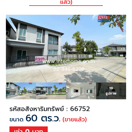
แล้ว)
19
รูปภาพ
รหัสอสังหาริมทรัพย์ : 66752
60 ตร.ว.
ขนาด
(ขายแล้ว)
เช่า
0
บาท