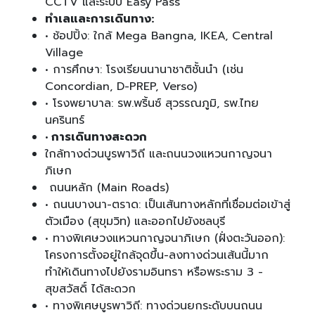
CCTV และระบบ Easy Pass
ทำเลและการเดินทาง:
• ช้อปปิ้ง: ใกล้ Mega Bangna, IKEA, Central
Village
• การศึกษา: โรงเรียนนานาชาติชั้นนำ (เช่น
Concordian, D-PREP, Verso)
• โรงพยาบาล: รพ.พริ้นซ์ สุวรรณภูมิ, รพ.ไทย
นครินทร์
• การเดินทางสะดวก
ใกล้ทางด่วนบูรพาวิถี และถนนวงแหวนกาญจนา
ภิเษก
ถนนหลัก (Main Roads)
• ถนนบางนา-ตราด: เป็นเส้นทางหลักที่เชื่อมต่อเข้าสู่
ตัวเมือง (สุขุมวิท) และออกไปยังชลบุรี
• ทางพิเศษวงแหวนกาญจนาภิเษก (ฝั่งตะวันออก):
โครงการตั้งอยู่ใกล้จุดขึ้น-ลงทางด่วนเส้นนี้มาก
ทำให้เดินทางไปยังรามอินทรา หรือพระราม 3 -
สุขสวัสดิ์ ได้สะดวก
• ทางพิเศษบูรพาวิถี: ทางด่วนยกระดับบนถนน