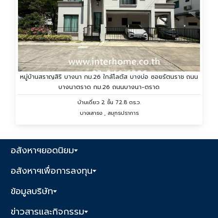
หมู่บ้านสราญสิริ บางนา กม.26 ใกล้โลตัส บางบ่อ ซอยรัตนราช ถนน
บางนาตราด กม.26 ถนนบางนา-ตราด
บ้านเดี่ยว 2 ชั้น 72.8 ตร.ว.
บางเสาธง , สมุทรปราการ
อสังหาฯยอดนิยม
อสังหาฯเพื่อการลงทุน
ข้อมูลบริษัท
ข่าวสารและกิจกรรม