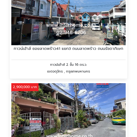
ทาวน์เฮ้าส์ ซอยลาดพร้าว41 แยก3 ถนนลาดพร้าว ถนนรัชดาภิเษก
ทาวน์เฮ้าส์ 2 ชั้น 16 ตร.ว.
เขตจตุจักร , กรุงเทพมหานคร
2,900,000 บาท