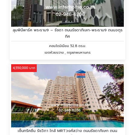
ลุมพินีพาร์ค พระราม9 – รัชดา ถนนรัชดาภิเษก-พระราม9 ถนนจตุร
ทิศ
คอนโดมิเนียม 52.8 ตร.ม.
เขตห้วยขวาง , กรุงเทพมหานคร
4,550,000 บาท
เซ็นทริคซีน รัชวิภา ใกล้ MRTวงศ์สว่าง ถนนรัชดาภิเษก ถนน