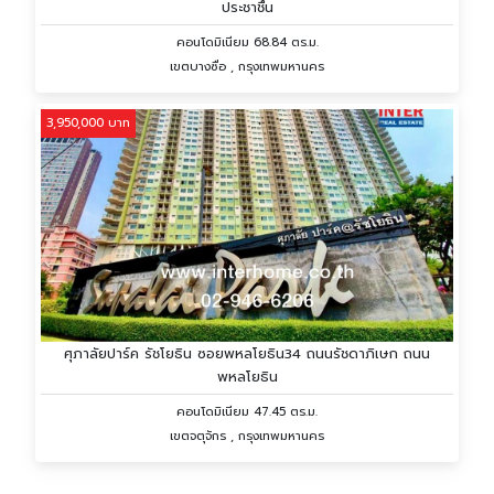
ประชาชื่น
คอนโดมิเนียม 68.84 ตร.ม.
เขตบางซื่อ , กรุงเทพมหานคร
3,950,000 บาท
ศุภาลัยปาร์ค รัชโยธิน ซอยพหลโยธิน34 ถนนรัชดาภิเษก ถนน
พหลโยธิน
คอนโดมิเนียม 47.45 ตร.ม.
เขตจตุจักร , กรุงเทพมหานคร