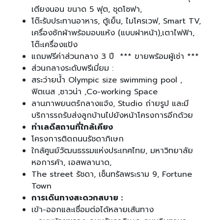
เตียงนอน ขนาด 5 ฟุต, ชุดโซฟา,
โต๊ะรับประทานอาหาร, ตู้เย็น, ไมโครเวฟ, Smart TV,
เครื่องซักผ้าพร้อมอบแห้ง (แบบฝาหน้า),เตาไฟฟ้า,
โต๊ะเครื่องแป้ง
แถมฟรีค่าส่วนกลาง 3 ปี *** ขายพร้อมผู้เช่า ***
ส่วนกลางระดับพรีเมี่ยม :
สระว่ายน้ำ Olympic size swimming pool ,
ฟิตเนส ,ซาวน่า ,Co-working Space
ลานภาพยนตร์กลางแจ้ง, Studio ถ่ายรูป และมี
บริการรถรับส่งลูกบ้านไปยังหน้าโครงการอีกด้วย
ทำเลดีสถานที่ใกล้เคียง
โครงการติดถนนรัชดาภิเษก
ใกล้ศูนย์วัฒนธรรมแห่งประเทศไทย, มหาวิทยาลัย
หอการค้า, เอสพลานาด,
The street รัชดา, เซ็นทรัลพระราม 9, Fortune
Town
การเดินทางสะดวกสบาย :
เข้า-ออกและเชื่อมต่อได้หลายเส้นทาง