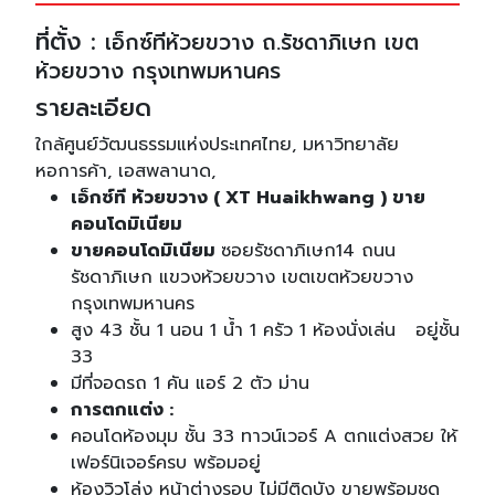
ที่ตั้ง :
เอ็กซ์ทีห้วยขวาง ถ.รัชดาภิเษก เขต
ห้วยขวาง กรุงเทพมหานคร
รายละเอียด
ใกล้ศูนย์วัฒนธรรมแห่งประเทศไทย, มหาวิทยาลัย
หอการค้า, เอสพลานาด,
เอ็กซ์ที ห้วยขวาง ( XT Huaikhwang ) ขาย
คอนโดมิเนียม
ขายคอนโดมิเนียม
ซอยรัชดาภิเษก14 ถนน
รัชดาภิเษก แขวงห้วยขวาง เขตเขตห้วยขวาง
กรุงเทพมหานคร
สูง 43 ชั้น 1 นอน 1 น้ำ 1 ครัว 1 ห้องนั่งเล่น อยู่ชั้น
33
มีที่จอดรถ 1 คัน แอร์ 2 ตัว ม่าน
การตกแต่ง :
คอนโดห้องมุม ชั้น 33 ทาวน์เวอร์ A ตกแต่งสวย ให้
เฟอร์นิเจอร์ครบ พร้อมอยู่
ห้องวิวโล่ง หน้าต่างรอบ ไม่มีติดบัง ขายพร้อมชุด