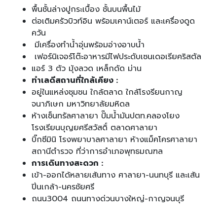
พื้นชั้นล่างปูกระเบื้อง ชั้นบนพื้นไม้
ต่อเติมครัวบิวท์อิน พร้อมเคาน์เตอร์ และเครื่องดูด
ควัน
มีเครื่องทำน้ำอุ่นพร้อมอ่างอาบน้ำ
เฟอร์นิเจอร์โต๊ะอาหารมีไฟประดับเซนเดอเรียคริสตัล
แอร์ 3 ตัว มุ้งลวด เหล็กดัด ม่าน
ทำเลดีสถานที่ใกล้เคียง :
อยู่ในแหล่งชุมชน ใกล้ตลาด ใกล้โรงรียนกาญ
จนาภิเษก มหาวิทยาลัยมหิดล
ห้างเซ็นทรัลศาลายา ปั๊มน้ำมันปตท.คลองโยง
โรงเรียนบุญยศรีสวัสดิ์ ตลาดศาลายา
บิ๊กซีมินิ โรงพยาบาลศาลายา ห้างแม็คโครศาลายา
สถานีตำรวจ ที่ว่าการอำเภอพุทธมณฑล
การเดินทางสะดวก :
เข้า-ออกได้หลายเส้นทาง ศาลายา-นนทบุรี และเส้น
ปิ่นเกล้า-นครชัยศรี
ถนน3004 ถนนทางด่วนบางใหญ่-กาญจนบุรี