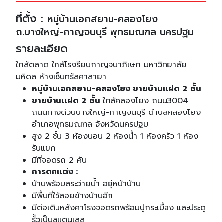
ที่ตั้ง :
หมู่บ้านเอกสยาม-คลองโยง
ถ.บางใหญ่-กาญจนบุรี พุทธมณฑล นครปฐม
รายละเอียด
ใกล้ตลาด ใกล้โรงรียนกาญจนาภิเษก มหาวิทยาลัย
มหิดล ห้างเซ็นทรัลศาลายา
หมู่บ้านเอกสยาม-คลองโยง ขายบ้านเเฝด 2 ชั้น
ขายบ้านเเฝด 2 ชั้น
ใกล้คลองโยง ถนน3004
ถนนทางด่วนบางใหญ่-กาญจนบุรี ตำบลคลองโยง
อำเภอพุทธมณฑล จังหวัดนครปฐม
สูง 2 ชั้น 3 ห้องนอน 2 ห้องน้ำ 1 ห้องครัว 1 ห้อง
รับแขก
มีที่จอดรถ 2 คัน
การตกแต่ง :
บ้านพร้อมสระว่ายน้ำ อยู่หน้าบ้าน
มีพื้นที่ใช้สอยข้างบ้านอีก
มีต่อเติมหลังคาโรงจอดรถพร้อมปูกระเบื้อง และประตู
รั้วเป็นสแตนเลส