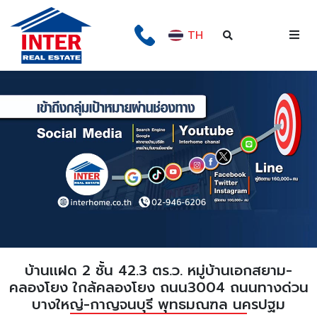
TH
บ้านเเฝด 2 ชั้น 42.3 ตร.ว. หมู่บ้านเอกสยาม-
คลองโยง ใกล้คลองโยง ถนน3004 ถนนทางด่วน
บางใหญ่-กาญจนบุรี พุทธมณฑล นครปฐม